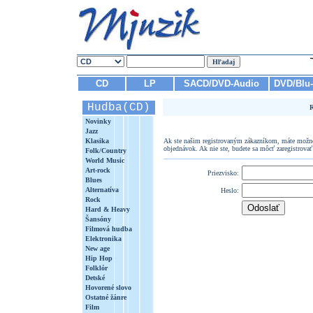
CD
LP
SACD/DVD-Audio
DVD/Blu
Hudba(CD)
R
Novinky
Jazz
Klasika
Ak ste našim registrovaným zákazníkom, máte možnos
objednávok. Ak nie ste, budete sa môcť zaregistrovať
Folk/Country
World Music
Art-rock
Priezvisko:
Blues
Alternatíva
Heslo:
Rock
Hard & Heavy
Šansóny
Filmová hudba
Elektronika
New age
Hip Hop
Folklór
Detské
Hovorené slovo
Ostatné žánre
Film