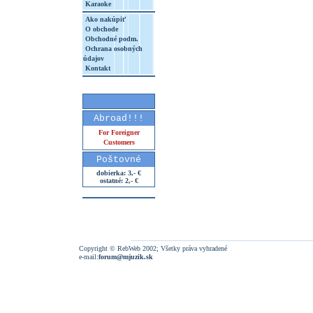
Karaoke
Ako nakúpiť
O obchode
Obchodné podm.
Ochrana osobných
údajov
Kontakt
Abroad!!!
For Foreigner
Customers
Poštovné
dobierka: 3,- €
ostatné: 2,- €
Copyright © RebWeb 2002; Všetky práva vyhradené
e-mail:
forum@mjuzik.sk