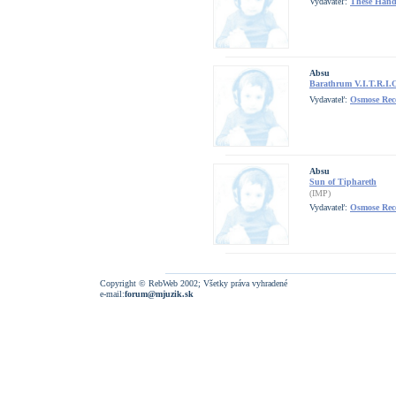
Vydavateľ:
These Hand
Absu
Barathrum V.I.T.R.I.
Vydavateľ:
Osmose Rec
Absu
Sun of Tiphareth
(IMP)
Vydavateľ:
Osmose Rec
Copyright © RebWeb 2002; Všetky práva vyhradené
e-mail:
forum@mjuzik.sk