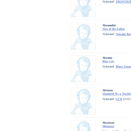
Vydavateľ:
FRONTIE
Abramelin
Sins of the Father
Vydavateľ:
Napalm Rec
Abrams
Blue City
Vydavateľ:
Blues Funer
Abraxas
Shattered By a Terribl
Vydavateľ:
GCR
(3/21/
Abscissor
Metanoia