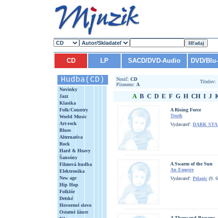
CD
LP
SACD/DVD-Audio
DVD/Blu
Hudba(CD)
Nosič:
CD
Titulov
Písmeno:
A
Novinky
A
B
C
D
E
F
G
H
CH
I
J
Jazz
Klasika
Folk/Country
A Rising Force
Truth
World Music
Art-rock
Vydavateľ:
DARK STA
Blues
Alternatíva
Rock
Hard & Heavy
Šansóny
A Swarm of the Sun
Filmová hudba
An Empire
Elektronika
New age
Vydavateľ:
Pelagic
(9. 6
Hip Hop
Folklór
Detské
Hovorené slovo
Ostatné žánre
A Thousand Reasons