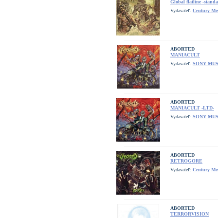
Global flatline -standa
Vydavateľ:
Century Me
ABORTED
MANIACULT
Vydavateľ:
SONY MUS
ABORTED
MANIACULT -LTD-
Vydavateľ:
SONY MUS
ABORTED
RETROGORE
Vydavateľ:
Century Me
ABORTED
TERRORVISION