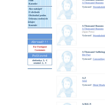
Film
A Thousand Reasons
Karaoke
Vydavateľ:
Wormholed
Ako nakúpiť
O obchode
Obchodné podm.
Ochrana osobných
údajov
Kontakt
A Thousand Reasons
A Thousand Reasons
(Japan Press)
Vydavateľ:
Wormholed
Abroad!!!
For Foreigner
Customers
A Thousand Sufferings
Het Pact
Poštovné
Vydavateľ:
Consouling
dobierka: 3,- €
ostatné: 2,- €
A-Z
A2z2
Vydavateľ:
Metal Blade
A.M.E.N