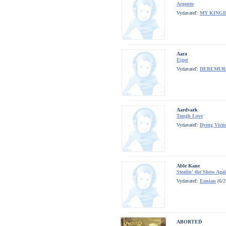
Argento
Vydavateľ:
MY KING
Aara
Eiger
Vydavateľ:
DEBEMUR
Aardvark
Tough Love
Vydavateľ:
Dying Victi
Able Kane
Stealin' the Show Aga
Vydavateľ:
Eonian
(6/2
ABORTED