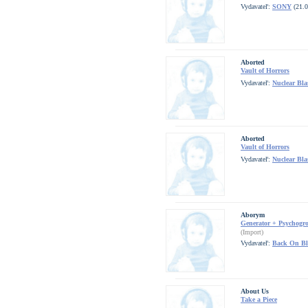
Vydavateľ:
SONY
(21.0
Aborted
Vault of Horrors
Vydavateľ:
Nuclear Bla
Aborted
Vault of Horrors
Vydavateľ:
Nuclear Bla
Aborym
Generator + Psychogro
(Import)
Vydavateľ:
Back On Bl
About Us
Take a Piece