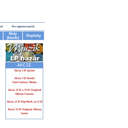
piť
Pre registrovaných
Noty
Doplnky
(bazár)
AKCIE
Akcia CD Queen
Akcia CD Inside
Out/Century Media
Akcia 3CD a 5CD Original
Album Classics
Akcia 2CD Pop/Rock za 9,50
Akcia 5CD Original Album
Series