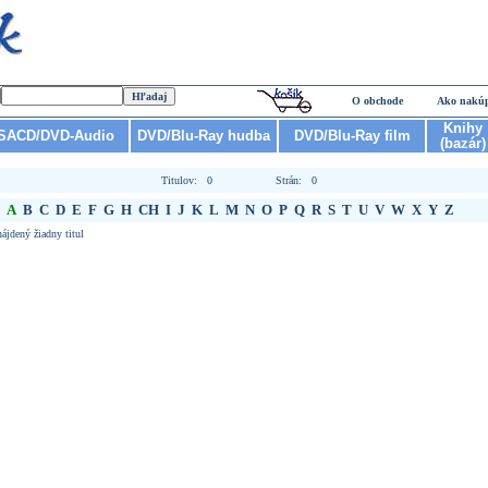
O obchode
Ako nakú
Knihy
SACD/DVD-Audio
DVD/Blu-Ray hudba
DVD/Blu-Ray film
(bazár)
Titulov: 0
Strán: 0
A
B
C
D
E
F
G
H
CH
I
J
K
L
M
N
O
P
Q
R
S
T
U
V
W
X
Y
Z
ájdený žiadny titul