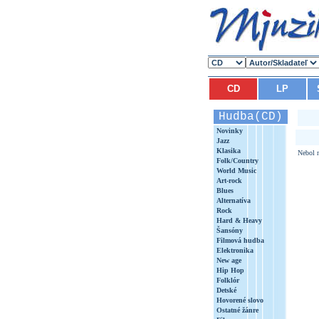
CD
LP
Hudba(CD)
Novinky
Jazz
Klasika
Nebol n
Folk/Country
World Music
Art-rock
Blues
Alternatíva
Rock
Hard & Heavy
Šansóny
Filmová hudba
Elektronika
New age
Hip Hop
Folklór
Detské
Hovorené slovo
Ostatné žánre