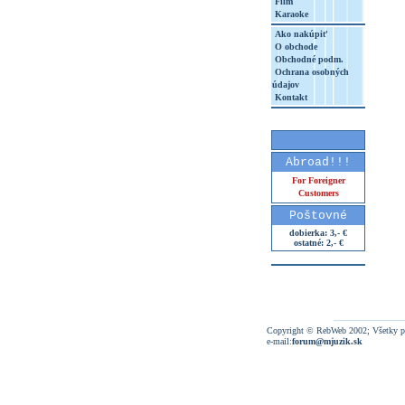
Film
Karaoke
Ako nakúpiť
O obchode
Obchodné podm.
Ochrana osobných
údajov
Kontakt
Abroad!!!
For Foreigner
Customers
Poštovné
dobierka: 3,- €
ostatné: 2,- €
Copyright © RebWeb 2002; Všetky p
e-mail:
forum@mjuzik.sk