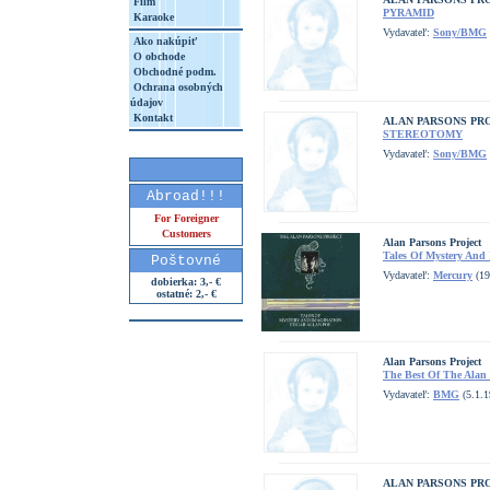
Film
PYRAMID
Karaoke
Vydavateľ:
Sony/BMG
Ako nakúpiť
O obchode
Obchodné podm.
Ochrana osobných
údajov
Kontakt
ALAN PARSONS PR
STEREOTOMY
Vydavateľ:
Sony/BMG
Abroad!!!
For Foreigner
Customers
Alan Parsons Project
Tales Of Mystery And 
Poštovné
Vydavateľ:
Mercury
(19
dobierka: 3,- €
ostatné: 2,- €
Alan Parsons Project
The Best Of The Alan 
Vydavateľ:
BMG
(5.1.1
ALAN PARSONS PR