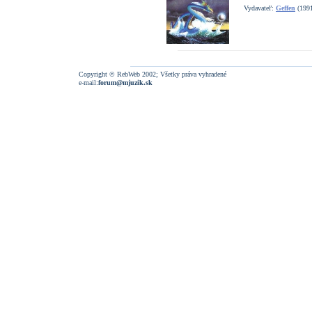
Vydavateľ:
Geffen
(199
Copyright © RebWeb 2002; Všetky práva vyhradené
e-mail:
forum@mjuzik.sk