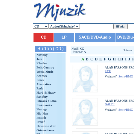
CD
LP
SACD/DVD-Audio
DVD/Blu
Hudba(CD)
Nosič:
CD
Titulov
Písmeno:
A
Novinky
A
B
C
D
E
F
G
H
CH
I
J
Jazz
Klasika
Folk/Country
ALAN PARSONS PR
EVE
World Music
Art-rock
Vydavateľ:
Sony/BMG
Blues
Alternatíva
Rock
Hard & Heavy
Šansóny
ALAN PARSONS PR
Filmová hudba
GAUDI
Elektronika
New age
Vydavateľ:
Sony/BMG
Hip Hop
Folklór
Detské
Hovorené slovo
Ostatné žánre
ALAN PARSONS PR