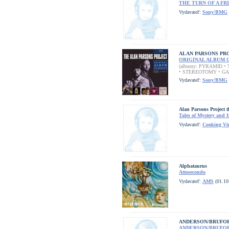
THE TURN OF A FR
Vydavateľ:
Sony/BMG
ALAN PARSONS PR
ORIGINAL ALBUM 
(albumy: PYRAMID •
• STEREOTOMY • GA
Vydavateľ:
Sony/BMG
Alan Parsons Project t
Tales of Mystery and 
Vydavateľ:
Cooking Vi
Alphataurus
Attosecondo
Vydavateľ:
AMS
(01.10
ANDERSON/BRUFO
ANDERSON/BRUFO