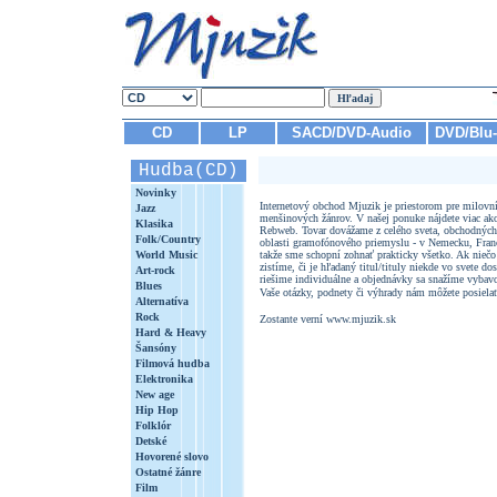
CD
LP
SACD/DVD-Audio
DVD/Blu
Hudba(CD)
Novinky
Internetový obchod Mjuzik je priestorom pre milovn
Jazz
menšinových žánrov. V našej ponuke nájdete viac 
Klasika
Rebweb. Tovar dovážame z celého sveta, obchodných 
Folk/Country
oblasti gramofónového priemyslu - v Nemecku, Fran
World Music
takže sme schopní zohnať prakticky všetko. Ak niečo 
zistíme, či je hľadaný titul/tituly niekde vo svete
Art-rock
riešime individuálne a objednávky sa snažíme vybavo
Blues
Vaše otázky, podnety či výhrady nám môžete posiela
Alternatíva
Rock
Zostante verní www.mjuzik.sk
Hard & Heavy
Šansóny
Filmová hudba
Elektronika
New age
Hip Hop
Folklór
Detské
Hovorené slovo
Ostatné žánre
Film