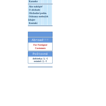
Karaoke
Ako nakúpiť
O obchode
Obchodné podm.
Ochrana osobných
údajov
Kontakt
Abroad!!!
For Foreigner
Customers
Poštovné
dobierka: 3,- €
ostatné: 2,- €