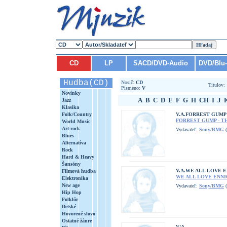
CD
LP
SACD/DVD-Audio
DVD/Blu
Hudba(CD)
Nosič:
CD
Titulov
Písmeno:
V
Novinky
A
B
C
D
E
F
G
H
CH
I
J
Jazz
Klasika
Folk/Country
V.A.FORREST GUMP
FORREST GUMP - 
World Music
Art-rock
Vydavateľ:
Sony/BMG
(
Blues
Alternatíva
Rock
Hard & Heavy
Šansóny
V.A.WE ALL LOVE 
Filmová hudba
WE ALL LOVE ENN
Elektronika
New age
Vydavateľ:
Sony/BMG
(
Hip Hop
Folklór
Detské
Hovorené slovo
Ostatné žánre
V/A