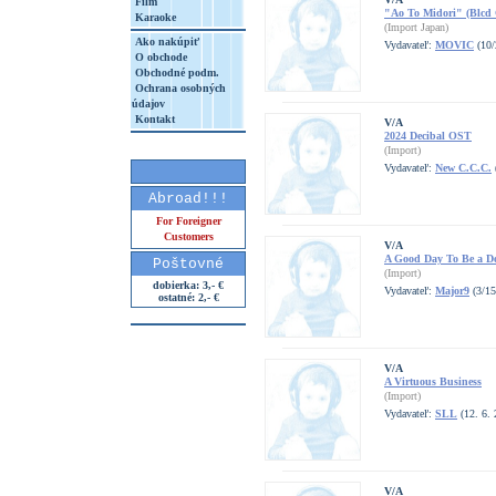
Film
"Ao To Midori" (Blcd C
Karaoke
(Import Japan)
Ako nakúpiť
Vydavateľ:
MOVIC
(10/
O obchode
Obchodné podm.
Ochrana osobných
údajov
Kontakt
V/A
2024 Decibal OST
(Import)
Vydavateľ:
New C.C.C.
Abroad!!!
For Foreigner
Customers
V/A
A Good Day To Be a D
Poštovné
(Import)
dobierka: 3,- €
Vydavateľ:
Major9
(3/15
ostatné: 2,- €
V/A
A Virtuous Business
(Import)
Vydavateľ:
SLL
(12. 6. 
V/A