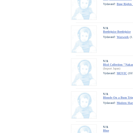
Vydavateľ:
Bmg Rights
V/A
Beetlejuice Beetlejuice
Vydavateľ:
Waxwork
(1.
V/A
Blcd Collection "Naka
(Import Japan)
Vydavateľ:
MOVIC
(10/
V/A
Blonde On a Bum Tri
Vydavateľ:
Modern Har
V/A
Blue