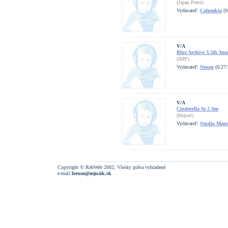
(Japan Press)
Vydavateľ:
Columbia
(9
V/A
Blue Archive 3.5th Ann
(IMP)
Vydavateľ:
Nexon
(6/27/
V/A
Cinderella At 2 Am
(Import)
Vydavateľ:
Studio Mau
Copyright © RebWeb 2002; Všetky práva vyhradené
e-mail:
forum@mjuzik.sk