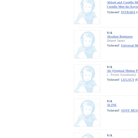
Abbott and Costello Me
Costello Meet the Keys
Vydavateľ:
INTRADA
(4
V/A
Absolute Beginners
(Import Japan)
Vydavateľ:
Universal M
V/A
Air (Original Motion P
(.. Picture Soundtrack))
Vydavateľ:
LEGACY
(6
V/A
ALINE
Vydavateľ:
SONY MUS
V/A