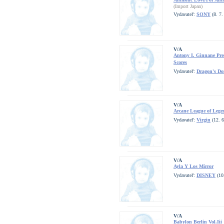
(Import Japan)
Vydavateľ:
SONY
(8. 7.
V/A
Antony I. Ginnane Pres
Scores
Vydavateľ:
Dragon's D
V/A
Arcane League of Lege
Vydavateľ:
Virgin
(12. 6
V/A
Ayla Y Los Mirror
Vydavateľ:
DISNEY
(10
V/A
Babylon Berlin Vol.Iii