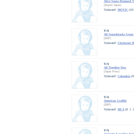
Alive Soara Dramacd 
(Import Japan)
Vydavateľ:
MOVIC
(10/
V/A
All Soundtracks Great
(IMP)
Vydavateľ:
Chichester H
V/A
All Together Now
(Japan Press)
Vydavateľ:
Columbia
(9
V/A
American Graffiti
(IMP)
Vydavateľ:
MCA
(8. 1. 
V/A
Animetic Love/For An