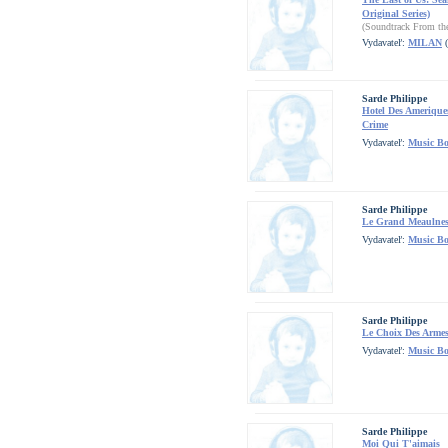
Original Series)
(Soundtrack From the
Vydavateľ:
MILAN
(
Sarde Philippe
Hotel Des Amerique
Crime
Vydavateľ:
Music B
Sarde Philippe
Le Grand Meaulne
Vydavateľ:
Music B
Sarde Philippe
Le Choix Des Armes
Vydavateľ:
Music B
Sarde Philippe
Moi Qui T'aimais