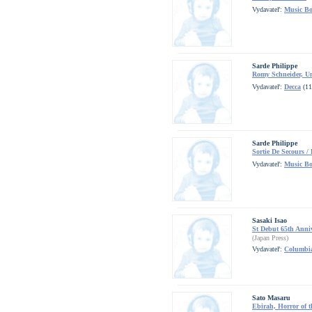
Vydavateľ:
Music B
Sarde Philippe
Romy Schneider, Un
Vydavateľ:
Decca
(11
Sarde Philippe
Sortie De Secours /
Vydavateľ:
Music B
Sasaki Isao
St Debut 65th Anni
(Japan Press)
Vydavateľ:
Columbi
Sato Masaru
Ebirah, Horror of 