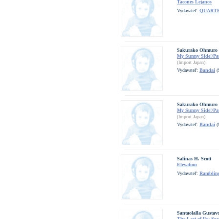
Tacones Lejanos
Vydavateľ:
QUART
Sakurako Ohmuro &
My Sunny Side!/Pat
(Import Japan)
Vydavateľ:
Bandai
(
Sakurako Ohmuro &
My Sunny Side!/Pat
(Import Japan)
Vydavateľ:
Bandai
(
Salinas H. Scott
Elevation
Vydavateľ:
Ramblin
Santaolalla Gustav
The Last of Us: Se