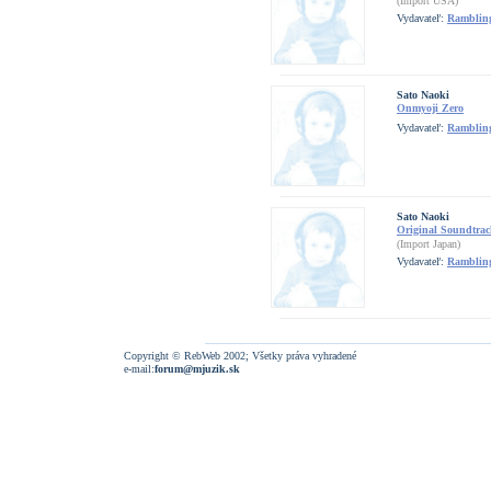
(Import USA)
Vydavateľ:
Ramblin
Sato Naoki
Onmyoji Zero
Vydavateľ:
Ramblin
Sato Naoki
Original Soundtrac
(Import Japan)
Vydavateľ:
Ramblin
Copyright © RebWeb 2002; Všetky práva vyhradené
e-mail:
forum@mjuzik.sk