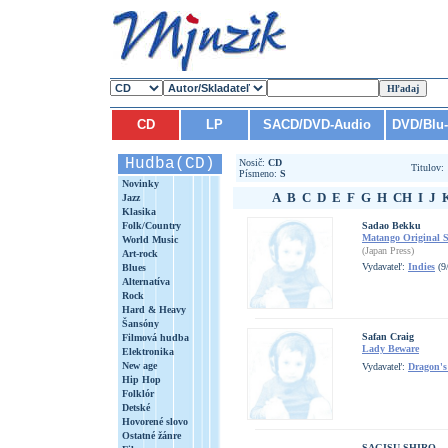
CD
LP
SACD/DVD-Audio
DVD/Blu
Hudba(CD)
Nosič:
CD
Titulov
Písmeno:
S
Novinky
A
B
C
D
E
F
G
H
CH
I
J
Jazz
Klasika
Folk/Country
Sadao Bekku
Matango Original 
World Music
(Japan Press)
Art-rock
Vydavateľ:
Indies
(9
Blues
Alternatíva
Rock
Hard & Heavy
Šansóny
Safan Craig
Filmová hudba
Lady Beware
Elektronika
New age
Vydavateľ:
Dragon'
Hip Hop
Folklór
Detské
Hovorené slovo
Ostatné žánre
SAGISU SHIRO