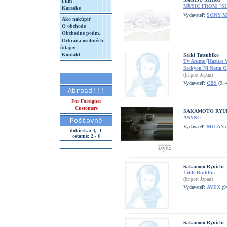
Film
MUSIC FROM "SH
Karaoke
Vydavateľ:
SONY M
Ako nakúpiť
O obchode
Obchodné podm.
Ochrana osobných
údajov
Kontakt
Saiki Tatsuhiko
Tv Anime [Hazure W
Saikyou Ni Natta 
(Import Japan)
Vydavateľ:
CBS
(9. 
Abroad!!!
For Foreigner
Customers
SAKAMOTO RYU
ASYNC
Poštovné
Vydavateľ:
MILAN
(
dobierka: 3,- €
ostatné: 2,- €
Sakamoto Ryuichi
Little Buddha
(Import Japan)
Vydavateľ:
AVEX
(9
Sakamoto Ryuichi