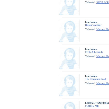
Vydavateľ:
SILVA SC
Longsshore
Briton's Arthur
Vydavateľ:
Warrant Mu
Longsshore
Myth & Legends
Vydavateľ:
Warrant Mu
Longsshore
The Templars Road
Vydavateľ:
Warrant Mu
LOPEZ JENNIFER 
MARRY ME