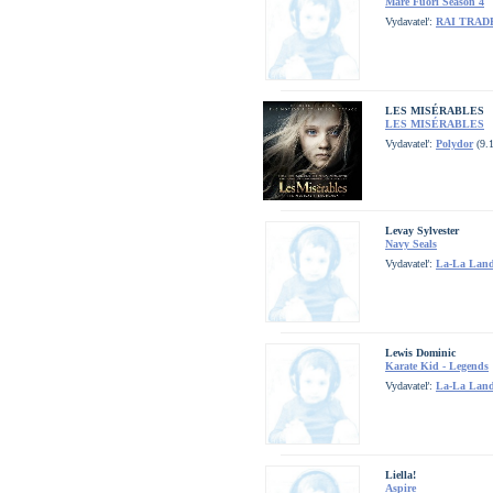
Mare Fuori Season 4
Vydavateľ:
RAI TRAD
LES MISÉRABLES
LES MISÉRABLES
Vydavateľ:
Polydor
(9.1
Levay Sylvester
Navy Seals
Vydavateľ:
La-La Land
Lewis Dominic
Karate Kid - Legends
Vydavateľ:
La-La Land
Liella!
Aspire