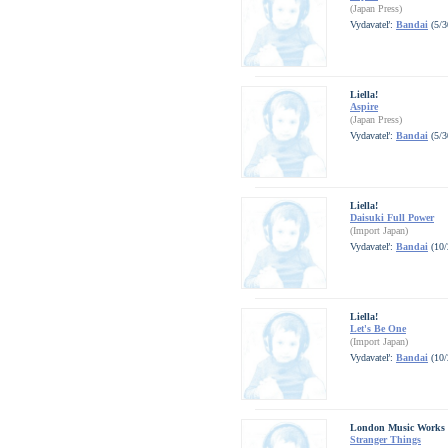
(Japan Press)
Vydavateľ:
Bandai
(5/3
Liella!
Aspire
(Japan Press)
Vydavateľ:
Bandai
(5/3
Liella!
Daisuki Full Power
(Import Japan)
Vydavateľ:
Bandai
(10/
Liella!
Let's Be One
(Import Japan)
Vydavateľ:
Bandai
(10/
London Music Works
Stranger Things