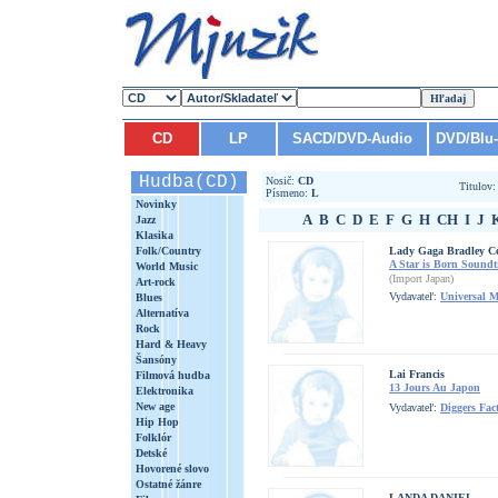
CD
LP
SACD/DVD-Audio
DVD/Blu
Hudba(CD)
Nosič:
CD
Titulov
Písmeno:
L
Novinky
A
B
C
D
E
F
G
H
CH
I
J
Jazz
Klasika
Folk/Country
Lady Gaga Bradley C
A Star is Born Soundt
World Music
(Import Japan)
Art-rock
Vydavateľ:
Universal 
Blues
Alternatíva
Rock
Hard & Heavy
Šansóny
Lai Francis
Filmová hudba
13 Jours Au Japon
Elektronika
New age
Vydavateľ:
Diggers Fac
Hip Hop
Folklór
Detské
Hovorené slovo
Ostatné žánre
LANDA DANIEL