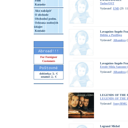
Film
Tacho/OST
Karaoke
Vydavateľ:
EMI
(29. 11
Ako nakúpiť
O obchode
Obchodné podm.
Ochrana osobných
údajov
Kontakt
Lavagnino Angelo Fran
Delitto a Posillipo
Vydavateľ:
Alhambra
(
Abroad!!!
For Foreigner
Customers
Lavagnino Angelo Fran
Ercole Sfida Sansone 
Poštovné
Vydavateľ:
Alhambra
(
dobierka: 3,- €
ostatné: 2,- €
LEGENDS OF THE 
LEGENDS OF THE 
Vydavateľ:
Sony/BMG
Legrand Michel