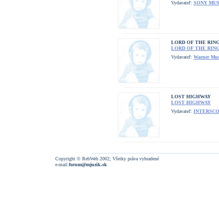
Vydavateľ:
SONY MUS
LORD OF THE RING
LORD OF THE RING
Vydavateľ:
Warner Mus
LOST HIGHWAY
LOST HIGHWAY
Vydavateľ:
INTERSC
Copyright © RebWeb 2002; Všetky práva vyhradené
e-mail:
forum@mjuzik.sk