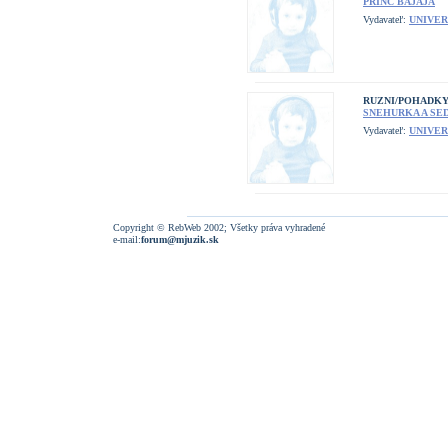
PRINC BAJAJA
Vydavateľ:
UNIVER
RUZNI/POHADK
SNEHURKA A SE
Vydavateľ:
UNIVER
Copyright © RebWeb 2002; Všetky práva vyhradené
e-mail:
forum@mjuzik.sk