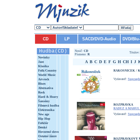
CD
LP
SACD/DVD-Audio
DVD/Blu
Hudba(CD)
Nosič:
CD
Titulov
Písmeno:
R
Novinky
A
B
C
D
E
F
G
H
CH
I
J
Jazz
Klasika
Folk/Country
RAKOSNICEK / 
World Music
Vydavateľ:
Supraph
Art-rock
Blues
Alternatíva
Rock
Hard & Heavy
Šansóny
ROZPRAVKA
Filmová hudba
RADUZ A MAHU
Elektronika
Vydavateľ:
Supraph
New age
Hip Hop
Folklór
Detské
Hovorené slovo
Ostatné žánre
ROZPRAVKOVY 