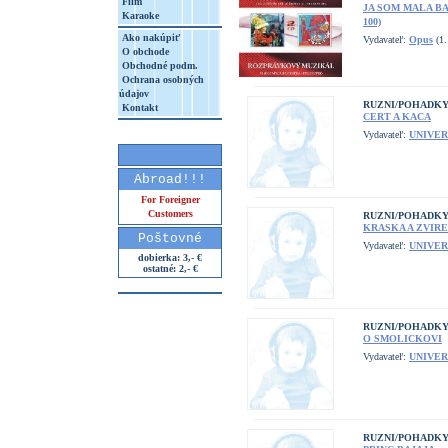
Film
JA SOM MALA B
Karaoke
100)
Ako nakúpiť
Vydavateľ:
Opus
(1.
O obchode
Obchodné podm.
Ochrana osobných
údajov
RUZNI/POHADK
Kontakt
CERT A KACA
Vydavateľ:
UNIVER
Abroad!!!
For Foreigner
Customers
RUZNI/POHADK
KRASKA A ZVIRE
Poštovné
Vydavateľ:
UNIVER
dobierka: 3,- €
ostatné: 2,- €
RUZNI/POHADK
O SMOLICKOVI
Vydavateľ:
UNIVER
RUZNI/POHADK