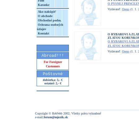
Film
O PYSNEJ PRINCEZN
Karaoke
Vydavateľ:
Opus
(1. 1. 
Ako nakúpiť
O obchode
Obchodné podm.
Ochrana osobných
údajov
Kontakt
O RYBAROVI A ZLA
ZLATOU KORUNKO
O RYBAROVI A ZLA
ZLATOU KORUNKO
Vydavateľ:
Opus
(1. 1. 
Abroad!!!
For Foreigner
Customers
Poštovné
dobierka: 3,- €
ostatné: 2,- €
Copyright © RebWeb 2002; Všetky práva vyhradené
e-mail:
forum@mjuzik.sk