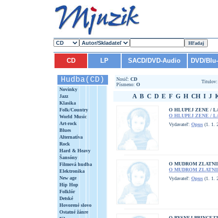
CD
LP
SACD/DVD-Audio
DVD/Blu
Hudba(CD)
Nosič:
CD
Titulov
Písmeno:
O
Novinky
A
B
C
D
E
F
G
H
CH
I
J
Jazz
Klasika
Folk/Country
O HLUPEJ ZENE / 
O HLUPEJ ZENE / 
World Music
Art-rock
Vydavateľ:
Opus
(1. 1. 
Blues
Alternatíva
Rock
Hard & Heavy
Šansóny
O MUDROM ZLATNIK
Filmová hudba
O MUDROM ZLATNIK
Elektronika
New age
Vydavateľ:
Opus
(1. 1. 
Hip Hop
Folklór
Detské
Hovorené slovo
Ostatné žánre
O PYSNEJ PRINCEZN