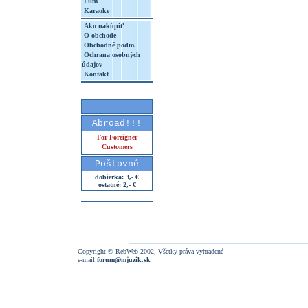
Film
Karaoke
Ako nakúpiť
O obchode
Obchodné podm.
Ochrana osobných
údajov
Kontakt
Abroad!!!
For Foreigner
Customers
Poštovné
dobierka: 3,- €
ostatné: 2,- €
Copyright © RebWeb 2002; Všetky práva vyhradené
e-mail:
forum@mjuzik.sk