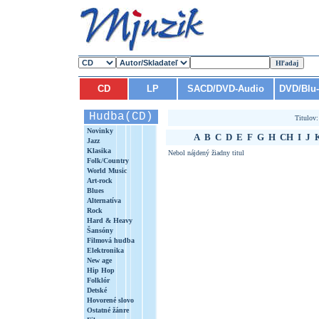
CD
LP
SACD/DVD-Audio
DVD/Blu
Hudba(CD)
Titulov
Novinky
A
B
C
D
E
F
G
H
CH
I
J
Jazz
Klasika
Nebol nájdený žiadny titul
Folk/Country
World Music
Art-rock
Blues
Alternatíva
Rock
Hard & Heavy
Šansóny
Filmová hudba
Elektronika
New age
Hip Hop
Folklór
Detské
Hovorené slovo
Ostatné žánre