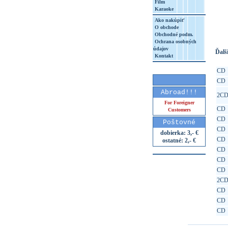
Film
Karaoke
http
8&aq=
Ako nakúpiť
O obchode
Obchodné podm.
Ochrana osobných
údajov
Ďalši
Kontakt
CD
CD
Abroad!!!
2C
For Foreigner
CD
Customers
CD
Poštovné
CD
dobierka: 3,- €
CD
ostatné: 2,- €
CD
CD
CD
2C
CD
CD
CD