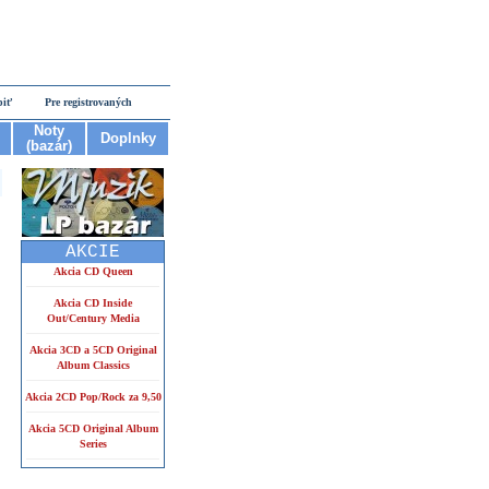
piť
Pre registrovaných
Noty
Doplnky
(bazár)
AKCIE
Akcia CD Queen
Akcia CD Inside
Out/Century Media
Akcia 3CD a 5CD Original
Album Classics
Akcia 2CD Pop/Rock za 9,50
Akcia 5CD Original Album
Series