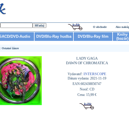
O obchode
Ako nakú
Knihy
SACD/DVD-Audio
DVD/Blu-Ray hudba
DVD/Blu-Ray film
(bazár)
r:
Ostatné žánre
LADY GAGA
DAWN OF CHROMATICA
Vydavateľ:
INTERSCOPE
Dátum vydania: 2021-11-19
EAN:602438850747
Nosič: CD
Cena: 15,99 €