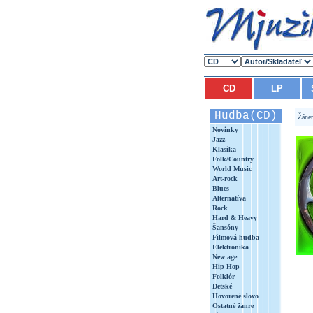
CD
LP
Hudba(CD)
Žáne
Novinky
Jazz
Klasika
Folk/Country
World Music
Art-rock
Blues
Alternatíva
Rock
Hard & Heavy
Šansóny
Filmová hudba
Elektronika
New age
Hip Hop
Folklór
Detské
Hovorené slovo
Ostatné žánre