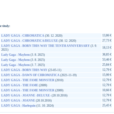
://www.google.sk/search?q=602438850747&ie=utf-8&oe=utf-
t&rls=org.mozilla:sk:official&client=firefox-a
e tituly:
13,86 €
LADY GAGA - CHROMATICA
(30. 12. 2020)
27,73 €
LADY GAGA - CHROMATICA/DELUXE
(30. 12. 2020)
LADY GAGA - BORN THIS WAY THE TENTH ANNIVERSARY
(3. 9.
D
18,13 €
2021)
38,85 €
Lady Gaga - Mayhem
(3. 8. 2025)
53,46 €
Lady Gaga - Mayhem
(3. 8. 2025)
25,84 €
Lady Gaga - Mayhem
(3. 7. 2025)
12,79 €
LADY GAGA - BORN THIS WAY
(23-05-11)
15,99 €
LADY GAGA - DAWN OF CHROMATICA
(2021-11-19)
12,79 €
LADY GAGA - THE FAME MONSTER
(2010)
12,79 €
LADY GAGA - THE FAME
(2009)
D
10,66 €
LADY GAGA - THE FAME MONSTER
(2009)
12,79 €
LADY GAGA - JOANNE -DELUXE-
(20.10.2016)
12,79 €
LADY GAGA - JOANNE
(20.10.2016)
25,45 €
LADY GAGA - Harlequin
(11. 10. 2024)