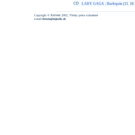
CD
LADY GAGA - Harlequin
(11. 10.
Copyright © RebWeb 2002; Všetky práva vyhradené
e-mail:
forum@mjuzik.sk