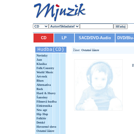
CD
LP
SACD/DVD-Audio
DVD/Blu
Hudba(CD)
Žáner:
Ostatné žánre
Novinky
Jazz
Klasika
Folk/Country
World Music
Art-rock
Blues
Alternatíva
Rock
Hard & Heavy
Šansóny
Filmová hudba
Elektronika
New age
Hip Hop
Folklór
Detské
Hovorené slovo
Ostatné žánre