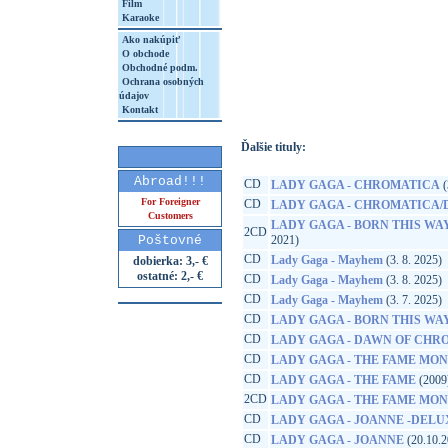
Film
Karaoke
Ako nakúpiť
O obchode
http://www.google.sk/search?q=60243841
Obchodné podm.
Ochrana osobných
8&aq=t&rls=org.mozilla:sk:official&client=
údajov
Kontakt
Ďalšie tituly:
Abroad!!!
CD
LADY GAGA - CHROMATICA
(
For Foreigner
CD
LADY GAGA - CHROMATICA/
Customers
LADY GAGA - BORN THIS W
2CD
Poštovné
2021)
CD
Lady Gaga - Mayhem
(3. 8. 2025)
dobierka: 3,- €
ostatné: 2,- €
CD
Lady Gaga - Mayhem
(3. 8. 2025)
CD
Lady Gaga - Mayhem
(3. 7. 2025)
CD
LADY GAGA - BORN THIS WA
CD
LADY GAGA - DAWN OF CHR
CD
LADY GAGA - THE FAME MO
CD
LADY GAGA - THE FAME
(2009
2CD
LADY GAGA - THE FAME MO
CD
LADY GAGA - JOANNE -DELU
CD
LADY GAGA - JOANNE
(20.10.2