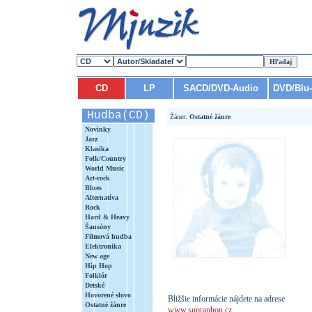
CD
LP
SACD/DVD-Audio
DVD/Blu
Hudba(CD)
Žáner:
Ostatné žánre
Novinky
Jazz
Klasika
Folk/Country
World Music
Art-rock
Blues
Alternatíva
Rock
Hard & Heavy
Šansóny
Filmová hudba
Elektronika
New age
Hip Hop
Folklór
Detské
Hovorené slovo
Bližšie informácie nájdete na adrese
Ostatné žánre
www.supraphon.cz