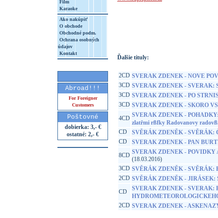
Film
Karaoke
http://www.google.sk/search?q=99925664
Ako nakúpiť
8&aq=t&rls=org.mozilla:sk:official&client=
O obchode
Obchodné podm.
Ochrana osobných
údajov
Kontakt
Ďalšie tituly:
2CD
SVERAK ZDENEK - NOVE PO
3CD
SVERAK ZDENEK - SVERAK:
Abroad!!!
3CD
SVERAK ZDENEK - PO STRNIS
For Foreigner
3CD
SVERAK ZDENEK - SKORO VS
Customers
SVERAK ZDENEK - POHADKY:T°i
Poštovné
4CD
zlatřmi rßfky Radovanovy radov
dobierka: 3,- €
CD
SVĚRÁK ZDENĚK - SVĚRÁK: 
ostatné: 2,- €
CD
SVERAK ZDENEK - PAN BURT
SVERAK ZDENEK - POVIDKY
8CD
(18.03.2016)
3CD
SVĚRÁK ZDENĚK - SVĚRÁK: 
2CD
SVĚRÁK ZDENĚK - JIRÁSEK:
SVERAK ZDENEK - SVERAK: 
CD
HYDROMETEOROLOGICKEH
2CD
SVERAK ZDENEK - ASKENAZ