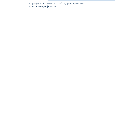
Copyright © RebWeb 2002; Všetky práva vyhradené
e-mail:
forum@mjuzik.sk