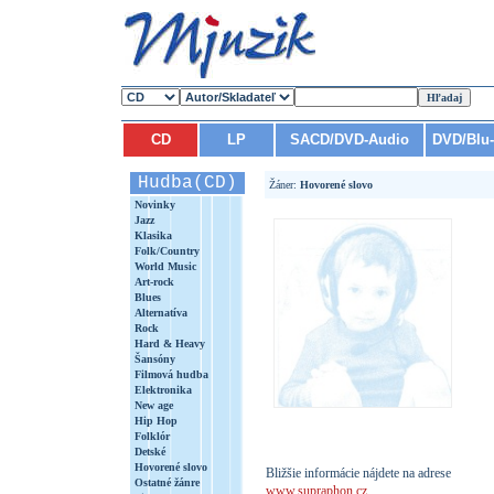
CD
LP
SACD/DVD-Audio
DVD/Blu
Hudba(CD)
Žáner:
Hovorené slovo
Novinky
Jazz
Klasika
Folk/Country
World Music
Art-rock
Blues
Alternatíva
Rock
Hard & Heavy
Šansóny
Filmová hudba
Elektronika
New age
Hip Hop
Folklór
Detské
Hovorené slovo
Bližšie informácie nájdete na adrese
Ostatné žánre
www.supraphon.cz