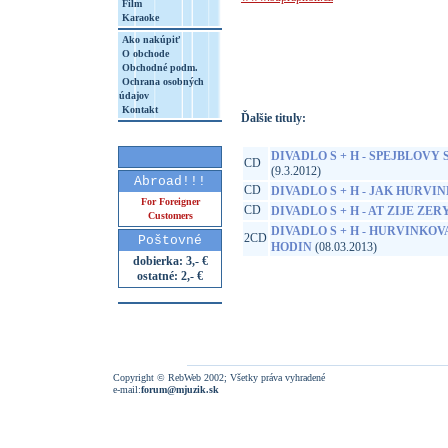
Film
Karaoke
http://www.google.sk/search?q=99925539
Ako nakúpiť
8&aq=t&rls=org.mozilla:sk:official&client=
O obchode
Obchodné podm.
Ochrana osobných
údajov
Kontakt
Ďalšie tituly:
DIVADLO S + H - SPEJBLOVY
CD
(9.3.2012)
Abroad!!!
CD
DIVADLO S + H - JAK HURV
For Foreigner
CD
DIVADLO S + H - AT ZIJE ZER
Customers
DIVADLO S + H - HURVINKO
2CD
Poštovné
HODIN
(08.03.2013)
dobierka: 3,- €
ostatné: 2,- €
Copyright © RebWeb 2002; Všetky práva vyhradené
e-mail:
forum@mjuzik.sk