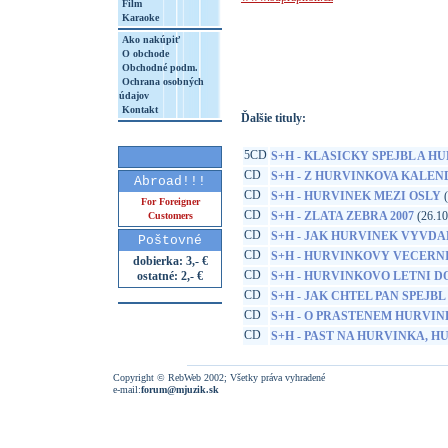
Film
Karaoke
http://www.google.sk/search?q=99925542
Ako nakúpiť
8&aq=t&rls=org.mozilla:sk:official&client=
O obchode
Obchodné podm.
Ochrana osobných
údajov
Kontakt
Ďalšie tituly:
5CD
S+H - KLASICKY SPEJBL A H
CD
S+H - Z HURVINKOVA KALE
Abroad!!!
CD
S+H - HURVINEK MEZI OSLY
(
For Foreigner
CD
S+H - ZLATA ZEBRA 2007
(26.10
Customers
CD
S+H - JAK HURVINEK VYVDA
Poštovné
CD
S+H - HURVINKOVY VECERNI
dobierka: 3,- €
CD
ostatné: 2,- €
S+H - HURVINKOVO LETNI 
CD
S+H - JAK CHTEL PAN SPEJBL
CD
S+H - O PRASTENEM HURVIN
CD
S+H - PAST NA HURVINKA, 
Copyright © RebWeb 2002; Všetky práva vyhradené
e-mail:
forum@mjuzik.sk