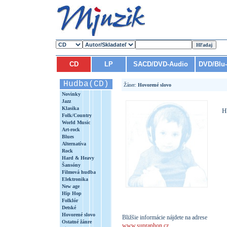
CD
LP
SACD/DVD-Audio
DVD/Blu
Hudba(CD)
Žáner:
Hovorené slovo
Novinky
Jazz
Klasika
H
Folk/Country
World Music
Art-rock
Blues
Alternatíva
Rock
Hard & Heavy
Šansóny
Filmová hudba
Elektronika
New age
Hip Hop
Folklór
Detské
Hovorené slovo
Bližšie informácie nájdete na adrese
Ostatné žánre
www.supraphon.cz