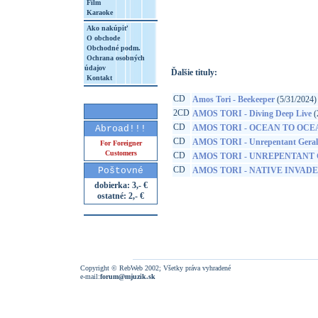
Film
Karaoke
http://www.google.sk/search?q=60253768
8&aq=t&rls=org.mozilla:sk:official&client=
Ako nakúpiť
O obchode
Obchodné podm.
Ochrana osobných
údajov
Ďalšie tituly:
Kontakt
CD
Amos Tori - Beekeeper
(5/31/2024)
2CD
AMOS TORI - Diving Deep Live
(
CD
AMOS TORI - OCEAN TO OCE
Abroad!!!
CD
AMOS TORI - Unrepentant Geral
For Foreigner
Customers
CD
AMOS TORI - UNREPENTANT
CD
Poštovné
AMOS TORI - NATIVE INVAD
dobierka: 3,- €
ostatné: 2,- €
Copyright © RebWeb 2002; Všetky práva vyhradené
e-mail:
forum@mjuzik.sk