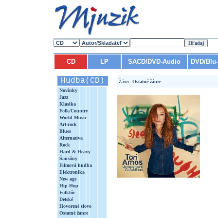
CD
LP
SACD/DVD-Audio
DVD/Blu
Hudba(CD)
Žáner:
Ostatné žánre
Novinky
Jazz
Klasika
Folk/Country
World Music
Art-rock
Blues
Alternatíva
Rock
Hard & Heavy
Šansóny
Filmová hudba
Elektronika
New age
Hip Hop
Folklór
Detské
Hovorené slovo
Ostatné žánre