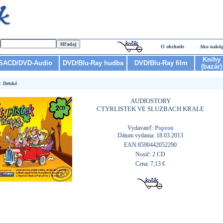
O obchode
Ako nakú
Knihy
SACD/DVD-Audio
DVD/Blu-Ray hudba
DVD/Blu-Ray film
(bazár)
r:
Detské
AUDIOSTORY
CTYRLISTEK VE SLUZBACH KRALE
Vydavateľ:
Popron
Dátum vydania: 18.03.2013
EAN:8590442052290
Nosič: 2 CD
Cena: 7,13 €