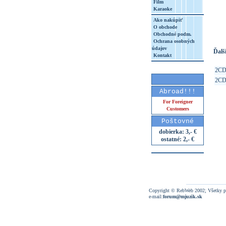
Film
Karaoke
http
8&aq=
Ako nakúpiť
O obchode
Obchodné podm.
Ochrana osobných
údajov
Ďalši
Kontakt
2C
2C
Abroad!!!
For Foreigner
Customers
Poštovné
dobierka: 3,- €
ostatné: 2,- €
Copyright © RebWeb 2002; Všetky p
e-mail:
forum@mjuzik.sk