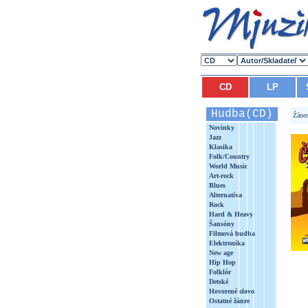
CD
LP
Hudba(CD)
Žáne
Novinky
Jazz
Klasika
Folk/Country
World Music
Art-rock
Blues
Alternatíva
Rock
Hard & Heavy
Šansóny
Filmová hudba
Elektronika
New age
Hip Hop
Folklór
Detské
Hovorené slovo
Ostatné žánre