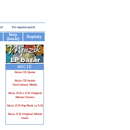
piť
Pre registrovaných
Noty
Doplnky
(bazár)
AKCIE
Akcia CD Queen
Akcia CD Inside
Out/Century Media
Akcia 3CD a 5CD Original
Album Classics
Akcia 2CD Pop/Rock za 9,50
Akcia 5CD Original Album
Series