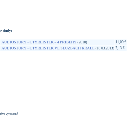
://www.google.sk/search?q=8590442052290&ie=utf-8&oe=utf-
t&rls=org.mozilla:sk:official&client=firefox-a
e tituly:
D
11,00 €
AUDIOSTORY - CTYRLISTEK – 4 PRIBEHY
(2010)
D
7,13 €
AUDIOSTORY - CTYRLISTEK VE SLUZBACH KRALE
(18.03.2013)
ráva vyhradené