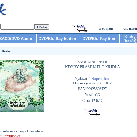
O obchode
Ako nakú
Knihy
SACD/DVD-Audio
DVD/Blu-Ray hudba
DVD/Blu-Ray film
(bazár)
r:
Detské
SKOUMAL PETR
KDYBY PRASE MELO KRIDLA
Vydavateľ:
Supraphon
Dátum vydania: 23.3.2012
EAN:99925606527
Nosič: CD
Cena: 12,67 €
ie informácie nájdete na adrese
supraphon.cz