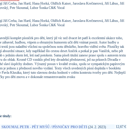
jí Jiří Cerha, Jan Hartl, Hana Horká, Oldřich Kaiser, Jaroslava Krečmerová, Jiří Lábus, Jiří
ovský, Petr Skoumal, Lubor Šonka C&K Vocal
jí Jiří Cerha, Jan Hartl, Hana Horká, Oldřich Kaiser, Jaroslava Krečmerová, Jiří Lábus, Jiří
ovský, Petr Skoumal, Lubor Šonka C&K Vocal
avnější komplet písniček pro děti, který již víc než dvacet let patří k excelentní ukázce toho,
ze zábavně, hudbou, vtipem a obrazným humorem učit děti vnímat poezii. Autor hudby a
i textů jsou naladěni všichni na společnou notu dětského, hravého vidění světa. Písničky tak
í absurdní situace, kdy například šlo cestou deset Aniček a potkal je pan Vaníček, nebo pět
ab s jedním okem letí, letí nad potokem. Sama píseň titulní zanese prase spolu s autorem textu
u do oblak. Kromě CD vzniklo před lety divadelní představení, jež na prknech Divadla v
hé slaví úspěchy dodnes. Výrazný posun v kvalitě zvuku, spolu se sympatickým papírovým
m je jednou z předností nového vydání. Texty všech uvedených písní doplnila v bookletu
e Pavla Klusáka, který tuto slavnou desku hodnotí v celém kontextu tvorby pro děti. Nejlepší
ičky pro děti znovu a v dokonale remasterovaném zvuku
://www.google.sk/search?q=99925606527&ie=utf-8&oe=utf-
t&rls=org.mozilla:sk:official&client=firefox-a
e tituly:
12,67 €
SKOUMAL PETR - PĚT MYŠŮ / PÍSNIČKY PRO DĚTI
(24. 2. 2023)