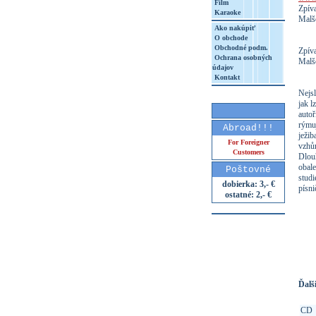
Film
Zpíva
Karaoke
Malš
Ako nakúpiť
O obchode
Obchodné podm.
Zpíva
Ochrana osobných
Malš
údajov
Kontakt
Nejsl
jak l
autoř
rýmuj
Abroad!!!
ježib
For Foreigner
vzhůr
Customers
Dlou
obale
Poštovné
studi
dobierka: 3,- €
písn
ostatné: 2,- €
http
8&aq=
Ďalši
CD