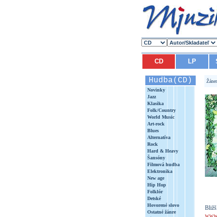
CD
LP
Hudba(CD)
Žáne
Novinky
Jazz
Klasika
Folk/Country
World Music
Art-rock
Blues
Alternatíva
Rock
Hard & Heavy
Šansóny
Filmová hudba
Elektronika
New age
Hip Hop
Folklór
Detské
Hovorené slovo
Bližš
Ostatné žánre
www.