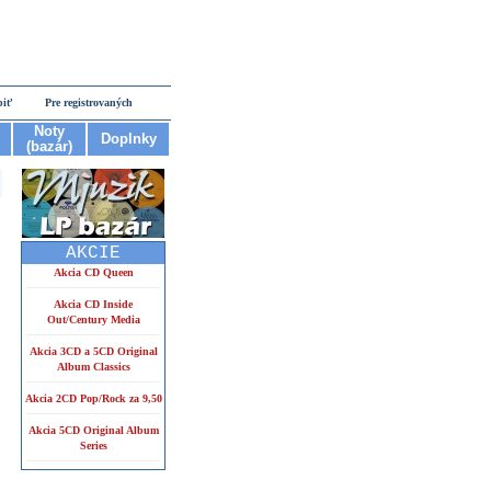
piť
Pre registrovaných
Noty
Doplnky
(bazár)
AKCIE
Akcia CD Queen
Akcia CD Inside
Out/Century Media
Akcia 3CD a 5CD Original
Album Classics
Akcia 2CD Pop/Rock za 9,50
Akcia 5CD Original Album
Series