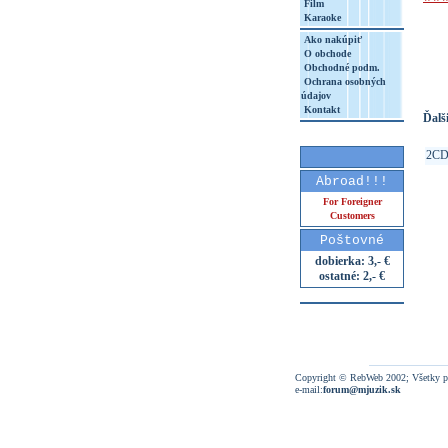
Film
Karaoke
http
Ako nakúpiť
8&aq=
O obchode
Obchodné podm.
Ochrana osobných
údajov
Kontakt
Ďalši
2C
Abroad!!!
For Foreigner
Customers
Poštovné
dobierka: 3,- €
ostatné: 2,- €
Copyright © RebWeb 2002; Všetky p
e-mail:
forum@mjuzik.sk