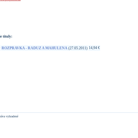
://www.google.sk/search?q=99925406622&ie=utf-8&oe=utf-
t&rls=org.mozilla:sk:official&client=firefox-a
e tituly:
D
14,94 €
ROZPRAVKA - RADUZ A MAHULENA
(27.05.2011)
ráva vyhradené