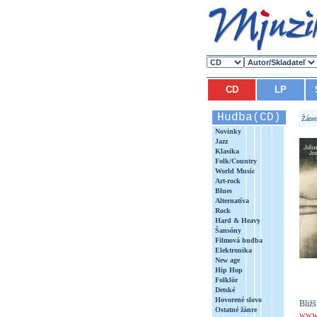
CD
LP
Hudba(CD)
Žáne
Novinky
Jazz
Klasika
Folk/Country
World Music
Art-rock
Blues
Alternatíva
Rock
Hard & Heavy
Šansóny
Filmová hudba
Elektronika
New age
Hip Hop
Folklór
Detské
Hovorené slovo
Bližš
Ostatné žánre
www.