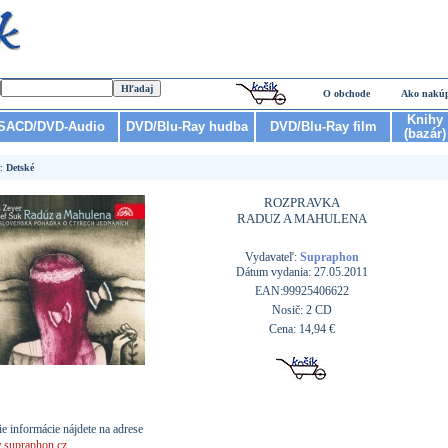
O obchode
Ako nakú
Knihy
SACD/DVD-Audio
DVD/Blu-Ray hudba
DVD/Blu-Ray film
(bazár)
r:
Detské
ROZPRAVKA
RADUZ A MAHULENA
Vydavateľ:
Supraphon
Dátum vydania: 27.05.2011
EAN:99925406622
Nosič: 2 CD
Cena: 14,94 €
ie informácie nájdete na adrese
supraphon.cz