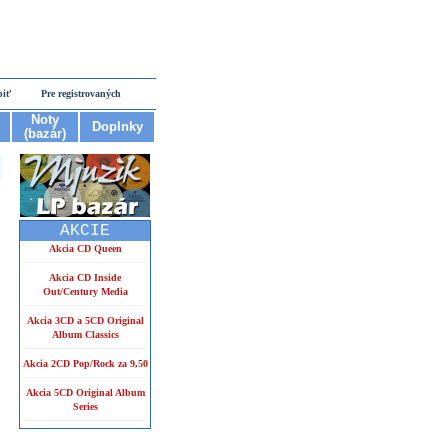
piť
Pre registrovaných
Noty
Doplnky
(bazár)
AKCIE
Akcia CD Queen
Akcia CD Inside
Out/Century Media
Akcia 3CD a 5CD Original
Album Classics
Akcia 2CD Pop/Rock za 9,50
Akcia 5CD Original Album
Series