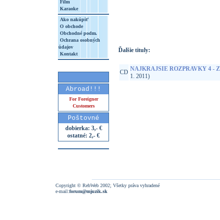
Film
Karaoke
http://www.google.sk/search?q=85840192
8&aq=t&rls=org.mozilla:sk:official&client=
Ako nakúpiť
O obchode
Obchodné podm.
Ochrana osobných
údajov
Ďalšie tituly:
Kontakt
NAJKRAJSIE ROZPRAVKY 4 - Z
CD
1. 2011)
Abroad!!!
For Foreigner
Customers
Poštovné
dobierka: 3,- €
ostatné: 2,- €
Copyright © RebWeb 2002; Všetky práva vyhradené
e-mail:
forum@mjuzik.sk