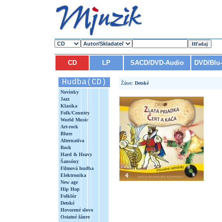
CD
LP
SACD/DVD-Audio
DVD/Blu
Hudba(CD)
Žáner:
Detské
Novinky
Jazz
Klasika
Folk/Country
World Music
Art-rock
Blues
Alternatíva
Rock
Hard & Heavy
Šansóny
Filmová hudba
Elektronika
New age
Hip Hop
Folklór
Detské
Hovorené slovo
Ostatné žánre