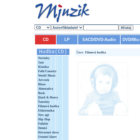
CD
LP
SACD/DVD-Audio
DVD/Blu
Hudba(CD)
Žáner:
Filmová hudba
Novinky
Jazz
Klasika
Folk/Country
World Music
Art-rock
Blues
Alternatíva
Rock
Hard & Heavy
Šansóny
Filmová hudba
Elektronika
New age
Hip Hop
Folklór
Detské
Hovorené slovo
Ostatné žánre