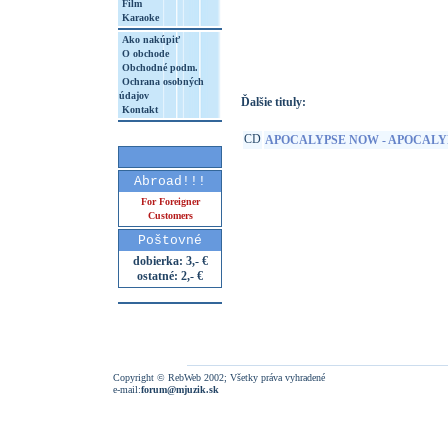
Film
Karaoke
http://www.google.sk/search?q=75596082
8&aq=t&rls=org.mozilla:sk:official&client=
Ako nakúpiť
O obchode
Obchodné podm.
Ochrana osobných
údajov
Ďalšie tituly:
Kontakt
CD
APOCALYPSE NOW - APOCAL
Abroad!!!
For Foreigner
Customers
Poštovné
dobierka: 3,- €
ostatné: 2,- €
Copyright © RebWeb 2002; Všetky práva vyhradené
e-mail:
forum@mjuzik.sk