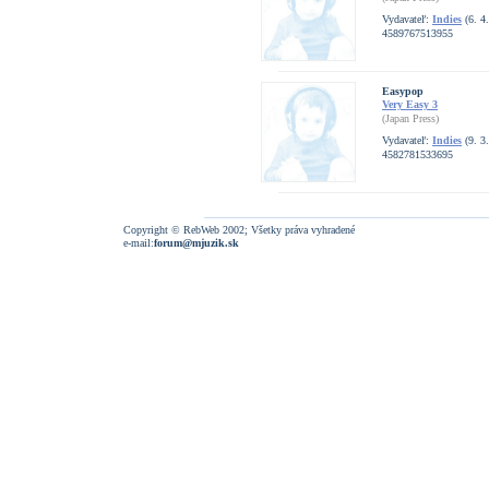
Vydavateľ:
Indies
(6. 4
4589767513955
Easypop
Very Easy 3
(Japan Press)
Vydavateľ:
Indies
(9. 3
4582781533695
Copyright © RebWeb 2002; Všetky práva vyhradené
e-mail:
forum@mjuzik.sk