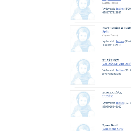
(Japan Press)
Vydavateľ:
Indies
(8/20
4589767513887
Black Ganion & Deat
Split
(Japan Press)
Vydavateľ:
Indies
(9/24
4988044132115
BLAŽENKY
VALAŠSKÉ ZRCAD
Vydavateľ:
Indies
(30. 
8596926666434
BOMBARĎÁK
LUDĚK
Vydavateľ:
Indies
(12. 
8595026646162
Byrne David
Who is the Sky?