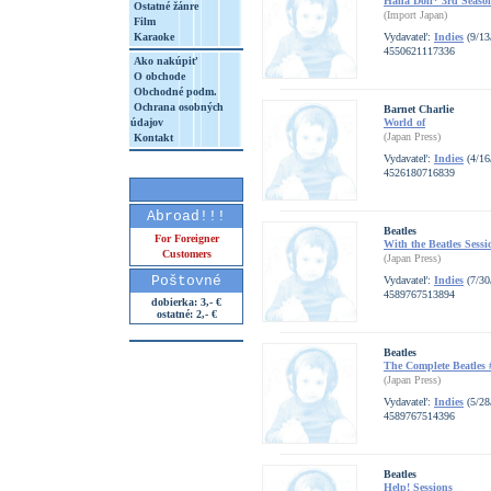
Hana Doll* 3rd Seaso
Ostatné žánre
(Import Japan)
Film
Karaoke
Vydavateľ:
Indies
(9/13
4550621117336
Ako nakúpiť
O obchode
Obchodné podm.
Ochrana osobných
Barnet Charlie
údajov
World of
(Japan Press)
Kontakt
Vydavateľ:
Indies
(4/16
4526180716839
Abroad!!!
Beatles
For Foreigner
With the Beatles Sessi
Customers
(Japan Press)
Poštovné
Vydavateľ:
Indies
(7/30
4589767513894
dobierka: 3,- €
ostatné: 2,- €
Beatles
The Complete Beatles 
(Japan Press)
Vydavateľ:
Indies
(5/28
4589767514396
Beatles
Help! Sessions