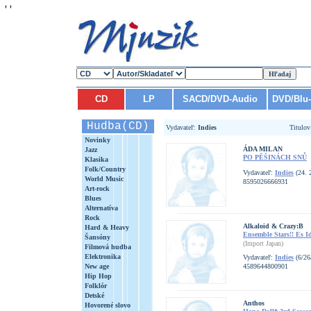
'
'
CD
LP
SACD/DVD-Audio
DVD/Blu
Hudba(CD)
Vydavateľ:
Indies
Titulo
Novinky
ÁDA MILAN
Jazz
PO PĚŠINÁCH SNŮ
Klasika
Folk/Country
Vydavateľ:
Indies
(24. 
World Music
8595026666931
Art-rock
Blues
Alternatíva
Rock
Alkaloid & Crazy:B
Hard & Heavy
Ensemble Stars!! Es I
Šansóny
(Import Japan)
Filmová hudba
Elektronika
Vydavateľ:
Indies
(6/26
New age
4589644800901
Hip Hop
Folklór
Detské
Anthos
Hovorené slovo