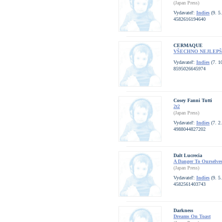
(Japan Press)
Vydavateľ:
Indies
(9. 5
4582616194640
CERMAQUE
VŠECHNO NEJLEPŠ
Vydavateľ:
Indies
(7. 1
8595026645974
Cosey Fanni Tutti
2t2
(Japan Press)
Vydavateľ:
Indies
(7. 2
4988044827202
Dalt Lucrecia
A Danger To Ourselve
(Japan Press)
Vydavateľ:
Indies
(9. 5
4582561403743
Darkness
Dreams On Toast