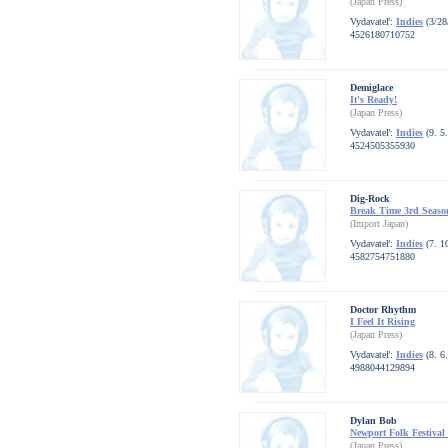
(Japan Press)
Vydavateľ:
Indies
(3/28
4526180710752
Demiglace
It's Ready!
(Japan Press)
Vydavateľ:
Indies
(9. 5
4524505355930
Dig-Rock
Break Time 3rd Seaso
(Import Japan)
Vydavateľ:
Indies
(7. 1
4582754751880
Doctor Rhythm
I Feel It Rising
(Japan Press)
Vydavateľ:
Indies
(8. 6
4988044129894
Dylan Bob
Newport Folk Festival 
(Japan Press)