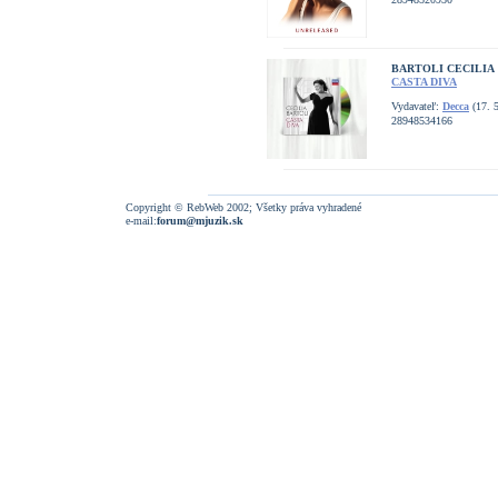
BARTOLI CECILIA
CASTA DIVA
Vydavateľ:
Decca
(17. 5
28948534166
Copyright © RebWeb 2002; Všetky práva vyhradené
e-mail:
forum@mjuzik.sk