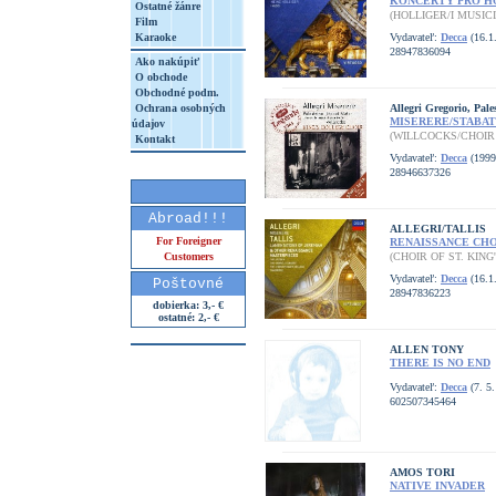
KONCERTY PRO H
Ostatné žánre
(HOLLIGER/I MUSICI
Film
Karaoke
Vydavateľ:
Decca
(16.1
28947836094
Ako nakúpiť
O obchode
Obchodné podm.
Ochrana osobných
Allegri Gregorio, Pale
MISERERE/STABAT 
údajov
(WILLCOCKS/CHOIR
Kontakt
Vydavateľ:
Decca
(1999
28946637326
Abroad!!!
ALLEGRI/TALLIS
For Foreigner
RENAISSANCE CH
Customers
(CHOIR OF ST. KING
Vydavateľ:
Decca
(16.1
Poštovné
28947836223
dobierka: 3,- €
ostatné: 2,- €
ALLEN TONY
THERE IS NO END
Vydavateľ:
Decca
(7. 5.
602507345464
AMOS TORI
NATIVE INVADER