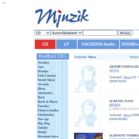
'
'
CD
LP
SACD/DVD-Audio
DVD/Blu
Hudba(CD)
Vydavateľ:
Decca
Titulo
Novinky
AKHMETSHINA AI
Jazz
AIGUL
Klasika
Folk/Country
Vydavateľ:
Decca
(26. 7
World Music
28948702626
Art-rock
Blues
Alternatíva
Rock
ALBENIZ ISAAC
Hard & Heavy
IBERIA
Šansóny
(LARROCHA ALICIA 
Filmová hudba
Elektronika
Vydavateľ:
Decca
(2008
New age
028947803881
Hip Hop
Folklór
Detské
ALBINONI TOMMA
Hovorené slovo