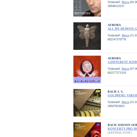
Vydavateľ:
Decca
(02.0
28948153237
AURORA
ALL MY DEMONS G
Vydavateľ:
Decca
(11.0
602547370778
AURORA
A DIFFERENT KIND 
Vydavateľ:
Decca
(07.0
602577571510
BACH J. S.
GOLDBERG VARIA
Vydavateľ:
Decca
(21-1
28947833833
BACH JOHANN SEB
KONCERTY PRO H
(KREMER/ASMF)