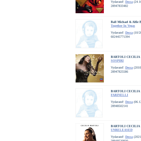
Vydavateľ:
Decca
(24.1
28947833482
Ball Michael & Alfie 
Together In Vegas
Vydavateľ:
Decca
(10/2
602445771394
BARTOLI CECILIA
SOSPIRI
Vydavateľ:
Decca
(2010
28947825586
BARTOLI CECILIA
FARINELLI
Vydavateľ:
Decca
(06.1
28948502141
BARTOLI CECILIA
UNRELEASED
Vydavateľ:
Decca
(2021
28948520930