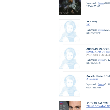
Vydavateľ:
Decca
(08.0
28948155187
Ann Tony
360
Vydavateľ:
Decca
(2/21
602475255703
ARNALDS OLAFUR
SOME KIND OF PE
(WITHOUT PVC SLE
Vydavateľ:
Decca
(4. 12
602435225135
Arnalds Olafur & Tal
A Dawning
Vydavateľ:
Decca
(7. 11
602478117695
ASHKAR SALEEM
PIANO SONATAS NOS