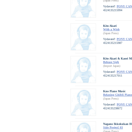
(Japan Press)
Vydavateľ:
PONY CA
4524135215994
Kito Akari
With a Wish
(Japan Press)
Vydavateľ:
PONY CA
4524135215987
Kito Akari & Kaori M
Release Sigh
(Import Japan)
Vydavateľ:
PONY CA
4524135217011
Kno Piano Music
Relaxing Ghibli Pian
(Japan Press)
Vydavateľ:
PONY CA
4524135238672
Nagano Ikkokukan Hi
Side Project! 03
(Japan Press)