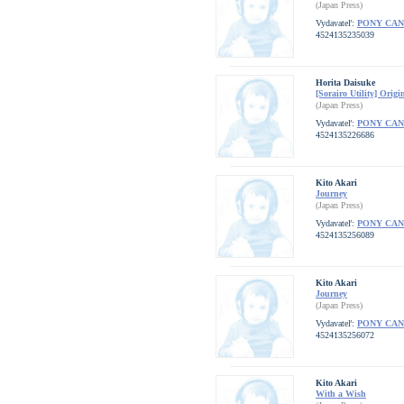
(Japan Press)
Vydavateľ:
PONY CA
4524135235039
Horita Daisuke
[Sorairo Utility] Orig
(Japan Press)
Vydavateľ:
PONY CA
4524135226686
Kito Akari
Journey
(Japan Press)
Vydavateľ:
PONY CA
4524135256089
Kito Akari
Journey
(Japan Press)
Vydavateľ:
PONY CA
4524135256072
Kito Akari
With a Wish