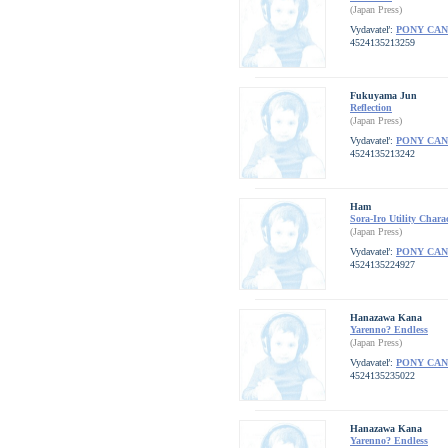
(Japan Press)
Vydavateľ:
PONY CA
4524135213259
Fukuyama Jun
Reflection
(Japan Press)
Vydavateľ:
PONY CA
4524135213242
Ham
Sora-Iro Utility Char
(Japan Press)
Vydavateľ:
PONY CA
4524135224927
Hanazawa Kana
Yarenno? Endless
(Japan Press)
Vydavateľ:
PONY CA
4524135235022
Hanazawa Kana
Yarenno? Endless