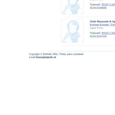
Vydavateľ:
PONY CA
4524135246646
Oishi Masayoshi & Spe
Kagome Kagome / Fut
(Japan Press)
Vydavateľ:
PONY CA
4524135251350
Copyright © RebWeb 2002; Všetky práva vyhradené
e-mail:
forum@mjuzik.sk