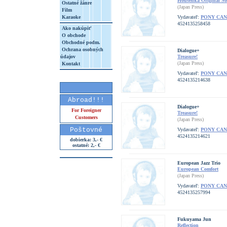
Housenka Original S
Ostatné žánre
(Japan Press)
Film
Karaoke
Vydavateľ:
PONY CA
4524135258458
Ako nakúpiť
O obchode
Obchodné podm.
Ochrana osobných
Dialogue+
údajov
Treasure!
(Japan Press)
Kontakt
Vydavateľ:
PONY CA
4524135214638
Abroad!!!
Dialogue+
For Foreigner
Treasure!
Customers
(Japan Press)
Poštovné
Vydavateľ:
PONY CA
4524135214621
dobierka: 3,- €
ostatné: 2,- €
European Jazz Trio
European Comfort
(Japan Press)
Vydavateľ:
PONY CA
4524135257994
Fukuyama Jun
Reflection