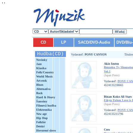
'
'
CD
LP
SACD/DVD-Audio
DVD/Blu
Hudba(CD)
Vydavateľ:
PONY CANYON
Titulo
Novinky
Akio Izutsu
Jazz
Renzoku Tv Shousets
Klasika
Vol.1
Folk/Country
(Japan Press)
World Music
Art-rock
Vydavateľ:
PONY CA
Blues
4524135238665
Alternatíva
Rock
Binan Koko All Stars
Hard & Heavy
Eikyu Fuhen Love is L
Šansóny
(Japan Press)
Filmová hudba
Elektronika
Vydavateľ:
PONY CA
New age
4524135215796
Hip Hop
Folklór
Detské
Cero
Hovorené slovo