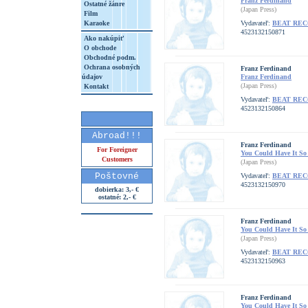
Franz Ferdinand
Ostatné žánre
(Japan Press)
Film
Karaoke
Vydavateľ:
BEAT RE
4523132150871
Ako nakúpiť
O obchode
Obchodné podm.
Ochrana osobných
Franz Ferdinand
údajov
Franz Ferdinand
(Japan Press)
Kontakt
Vydavateľ:
BEAT RE
4523132150864
Abroad!!!
Franz Ferdinand
For Foreigner
You Could Have It So
Customers
(Japan Press)
Poštovné
Vydavateľ:
BEAT RE
4523132150970
dobierka: 3,- €
ostatné: 2,- €
Franz Ferdinand
You Could Have It So
(Japan Press)
Vydavateľ:
BEAT RE
4523132150963
Franz Ferdinand
You Could Have It So