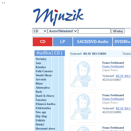
'
'
CD
LP
SACD/DVD-Audio
DVD/Blu
Hudba(CD)
Vydavateľ:
BEAT RECORDS
Titulo
Novinky
Franz Ferdinand
Jazz
Franz Ferdinand
Klasika
(Japan Press)
Folk/Country
World Music
Vydavateľ:
BEAT RE
Art-rock
4523132150857
Blues
Alternatíva
Rock
Franz Ferdinand
Hard & Heavy
Franz Ferdinand
Šansóny
(Japan Press)
Filmová hudba
Elektronika
Vydavateľ:
BEAT RE
New age
4523132150895
Hip Hop
Folklór
Detské
Franz Ferdinand
Hovorené slovo