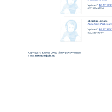
Vydavateľ:
BEAT RE
8032539495998
Michelini Luciano
Anna Quel Particolare
Vydavateľ:
BEAT RE
8032539496407
Copyright © RebWeb 2002; Všetky práva vyhradené
e-mail:
forum@mjuzik.sk