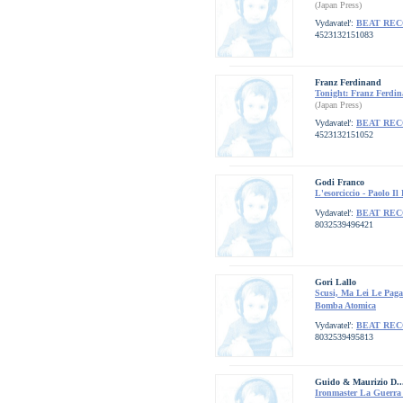
(Japan Press)
Vydavateľ:
BEAT RE
4523132151083
Franz Ferdinand
Tonight: Franz Ferdi
(Japan Press)
Vydavateľ:
BEAT RE
4523132151052
Godi Franco
L'esorciccio - Paolo Il
Vydavateľ:
BEAT RE
8032539496421
Gori Lallo
Scusi, Ma Lei Le Pag
Bomba Atomica
Vydavateľ:
BEAT RE
8032539495813
Guido & Maurizio D..
Ironmaster La Guerra 