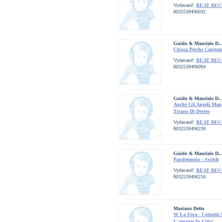
Vydavateľ:
BEAT RE
8032539496032
Guido & Maurizio D..
Chissa Perche Capitan
Vydavateľ:
BEAT RE
8032539496094
Guido & Maurizio D..
Anche Gli Angeli Mang
Tirano Di Destro
Vydavateľ:
BEAT RE
8032539496230
Guido & Maurizio D..
Pandemonio - Switch
Vydavateľ:
BEAT RE
8032539496216
Mariano Detto
W La Foca - Cornetti 
L'amante In Citta'