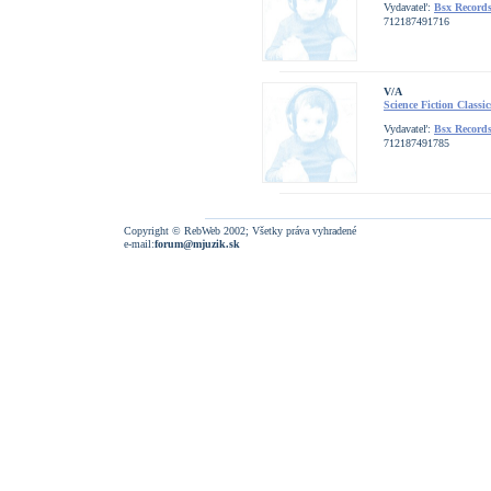
Vydavateľ:
Bsx Record
712187491716
V/A
Science Fiction Classic
Vydavateľ:
Bsx Record
712187491785
Copyright © RebWeb 2002; Všetky práva vyhradené
e-mail:
forum@mjuzik.sk