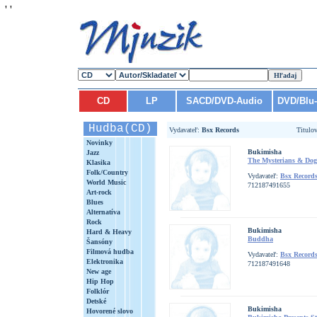
'
'
CD
LP
SACD/DVD-Audio
DVD/Blu
Hudba(CD)
Vydavateľ:
Bsx Records
Titulo
Novinky
Bukimisha
Jazz
The Mysterians & Dog
Klasika
Folk/Country
Vydavateľ:
Bsx Record
World Music
712187491655
Art-rock
Blues
Alternatíva
Rock
Bukimisha
Hard & Heavy
Buddha
Šansóny
Filmová hudba
Vydavateľ:
Bsx Record
Elektronika
712187491648
New age
Hip Hop
Folklór
Detské
Bukimisha
Hovorené slovo