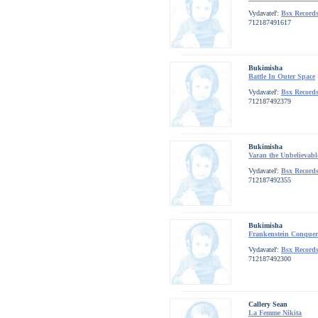
Vydavateľ:
Bsx Record
712187491617
Bukimisha
Battle In Outer Space
Vydavateľ:
Bsx Record
712187492379
Bukimisha
Varan the Unbelievabl
Vydavateľ:
Bsx Record
712187492355
Bukimisha
Frankenstein Conquer
Vydavateľ:
Bsx Record
712187492300
Callery Sean
La Femme Nikita