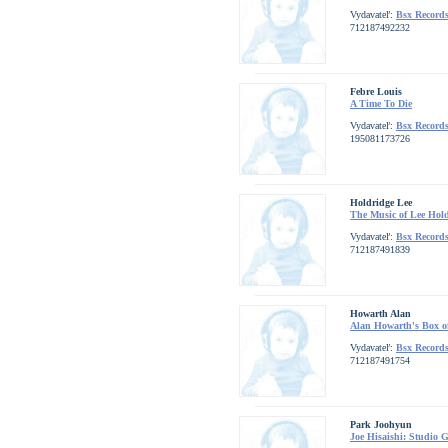
Vydavateľ:
Bsx Record
712187492232
Febre Louis
A Time To Die
Vydavateľ:
Bsx Record
195081173726
Holdridge Lee
The Music of Lee Hol
Vydavateľ:
Bsx Record
712187491839
Howarth Alan
Alan Howarth's Box of
Vydavateľ:
Bsx Record
712187491754
Park Joohyun
Joe Hisaishi: Studio 