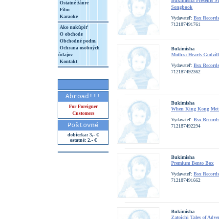
Bukimisha Presents St
Ostatné žánre
Songbook
Film
Karaoke
Vydavateľ:
Bsx Record
712187491761
Ako nakúpiť
O obchode
Obchodné podm.
Ochrana osobných
Bukimisha
údajov
Mothra Hearts Godzil
Kontakt
Vydavateľ:
Bsx Record
712187492362
Abroad!!!
Bukimisha
For Foreigner
When King Kong Met 
Customers
Vydavateľ:
Bsx Record
Poštovné
712187492294
dobierka: 3,- €
ostatné: 2,- €
Bukimisha
Premium Bento Box
Vydavateľ:
Bsx Record
712187491662
Bukimisha
Zatoichi Tales of Adve