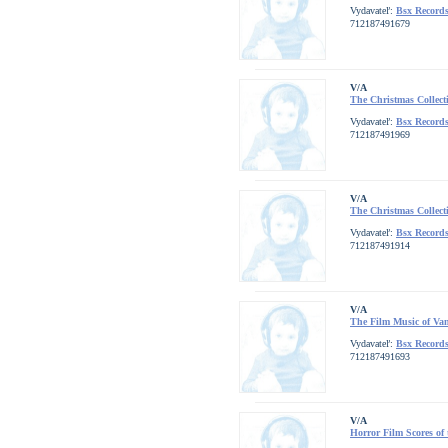
Vydavateľ:
Bsx Record
712187491679
V/A
The Christmas Collecti
Vydavateľ:
Bsx Record
712187491969
V/A
The Christmas Collect
Vydavateľ:
Bsx Record
712187491914
V/A
The Film Music of Van
Vydavateľ:
Bsx Record
712187491693
V/A
Horror Film Scores of 