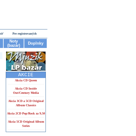
piť
Pre registrovaných
Noty
Doplnky
(bazár)
AKCIE
Akcia CD Queen
Akcia CD Inside
Out/Century Media
Akcia 3CD a 5CD Original
Album Classics
Akcia 2CD Pop/Rock za 9,50
Akcia 5CD Original Album
Series