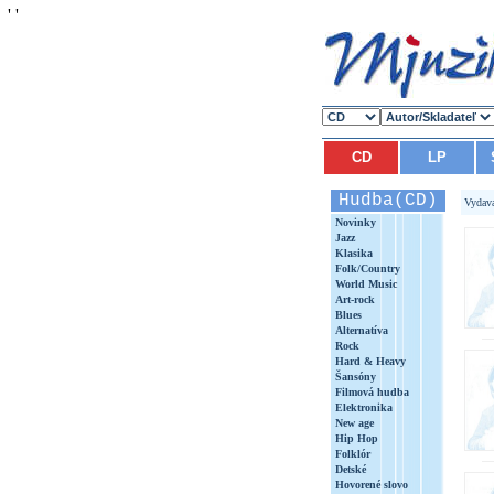
'
'
CD
LP
Hudba(CD)
Vydav
Novinky
Jazz
Klasika
Folk/Country
World Music
Art-rock
Blues
Alternatíva
Rock
Hard & Heavy
Šansóny
Filmová hudba
Elektronika
New age
Hip Hop
Folklór
Detské
Hovorené slovo