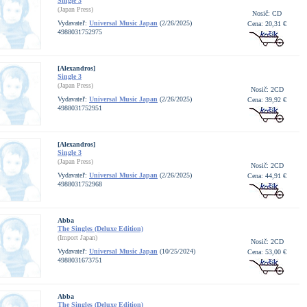
Single 3
(Japan Press)
Nosič: CD
Vydavateľ:
Universal Music Japan
(2/26/2025)
Cena: 20,31 €
4988031752975
[Alexandros]
Single 3
(Japan Press)
Nosič: 2CD
Vydavateľ:
Universal Music Japan
(2/26/2025)
Cena: 39,92 €
4988031752951
[Alexandros]
Single 3
(Japan Press)
Nosič: 2CD
Vydavateľ:
Universal Music Japan
(2/26/2025)
Cena: 44,91 €
4988031752968
Abba
The Singles (Deluxe Edition)
(Import Japan)
Nosič: 2CD
Vydavateľ:
Universal Music Japan
(10/25/2024)
Cena: 53,00 €
4988031673751
Abba
The Singles (Deluxe Edition)