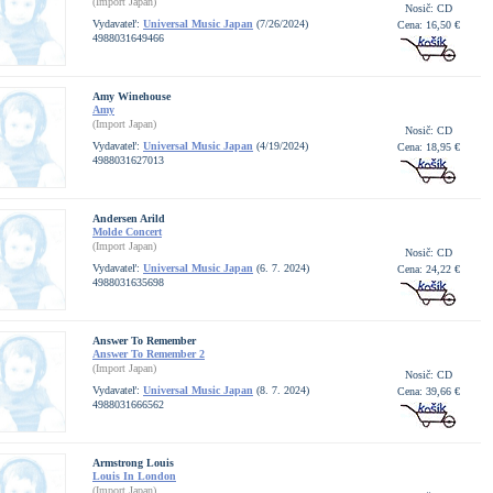
(Import Japan)
Nosič: CD
Vydavateľ:
Universal Music Japan
(7/26/2024)
Cena: 16,50 €
4988031649466
Amy Winehouse
Amy
(Import Japan)
Nosič: CD
Vydavateľ:
Universal Music Japan
(4/19/2024)
Cena: 18,95 €
4988031627013
Andersen Arild
Molde Concert
(Import Japan)
Nosič: CD
Vydavateľ:
Universal Music Japan
(6. 7. 2024)
Cena: 24,22 €
4988031635698
Answer To Remember
Answer To Remember 2
(Import Japan)
Nosič: CD
Vydavateľ:
Universal Music Japan
(8. 7. 2024)
Cena: 39,66 €
4988031666562
Armstrong Louis
Louis In London
(Import Japan)