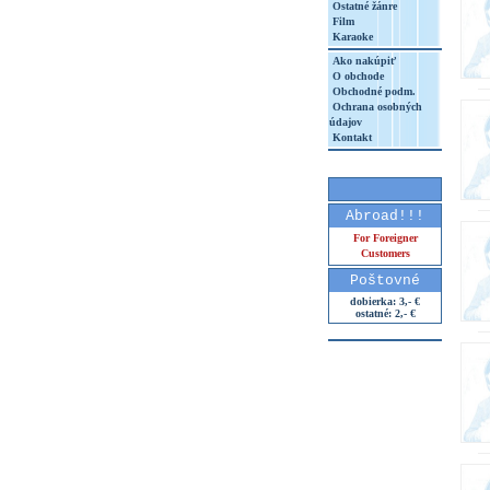
Ostatné žánre
Film
Karaoke
Ako nakúpiť
O obchode
Obchodné podm.
Ochrana osobných
údajov
Kontakt
Abroad!!!
For Foreigner
Customers
Poštovné
dobierka: 3,- €
ostatné: 2,- €