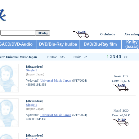
O obchode
Ako nakú
Knihy
SACD/DVD-Audio
DVD/Blu-Ray hudba
DVD/Blu-Ray film
(bazár)
1
2
3
4
5
ateľ:
Universal Music Japan
Titulov: 435
Strán: 22
>>
[Alexandros]
Single 1
(Import Japan)
Nosič: CD
Vydavateľ:
Universal Music Japan
(5/17/2024)
Cena: 19,66 €
4988031641453
[Alexandros]
Single 1
(Import Japan)
Nosič: 3CD
Vydavateľ:
Universal Music Japan
(5/17/2024)
Cena: 43,52 €
4988031641439
[Alexandros]