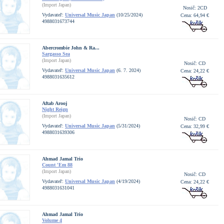
(Import Japan)
Nosič: 2CD
Vydavateľ:
Universal Music Japan
(10/25/2024)
Cena: 64,94 €
4988031673744
Abercrombie John & Ra...
Sargasso Sea
(Import Japan)
Nosič: CD
Vydavateľ:
Universal Music Japan
(6. 7. 2024)
Cena: 24,22 €
4988031635612
Aftab Arooj
Night Reign
(Import Japan)
Nosič: CD
Vydavateľ:
Universal Music Japan
(5/31/2024)
Cena: 32,99 €
4988031639306
Ahmad Jamal Trio
Count 'Em 88
(Import Japan)
Nosič: CD
Vydavateľ:
Universal Music Japan
(4/19/2024)
Cena: 24,22 €
4988031631041
Ahmad Jamal Trio
Volume 4