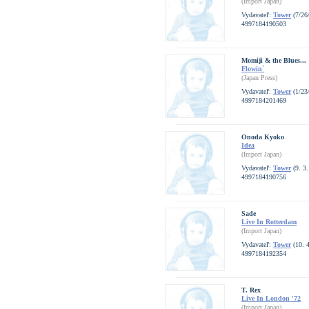
(Import Japan)
Vydavateľ:
Tower
(7/26
4997184190503
Momiji & the Blues...
Flowin`
(Japan Press)
Vydavateľ:
Tower
(1/23
4997184201469
Onoda Kyoko
Idea
(Import Japan)
Vydavateľ:
Tower
(9. 3.
4997184190756
Sade
Live In Rotterdam
(Import Japan)
Vydavateľ:
Tower
(10. 4
4997184192354
T. Rex
Live In London '72
(Import Japan)