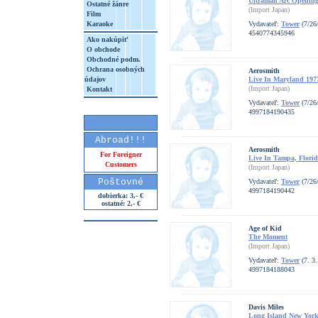
Ultraman Arc Opening
Ostatné žánre
(Import Japan)
Film
Karaoke
Vydavateľ:
Tower
(7/26
4540774345946
Ako nakúpiť
O obchode
Obchodné podm.
Ochrana osobných
Aerosmith
údajov
Live In Maryland 197
(Import Japan)
Kontakt
Vydavateľ:
Tower
(7/26
4997184190435
Abroad!!!
Aerosmith
For Foreigner
Live In Tampa, Florid
Customers
(Import Japan)
Poštovné
Vydavateľ:
Tower
(7/26
4997184190442
dobierka: 3,- €
ostatné: 2,- €
Age of Kid
The Moment
(Import Japan)
Vydavateľ:
Tower
(7. 3.
4997184188043
Davis Miles
Long Island New York