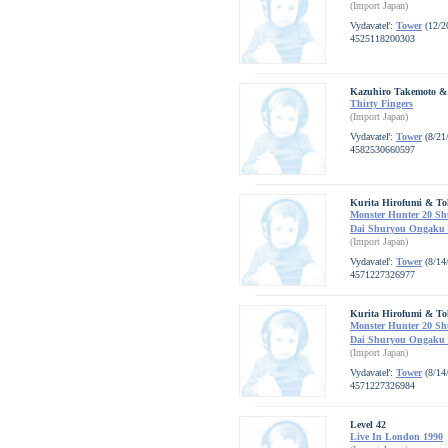
(Import Japan)
Vydavateľ:
Tower
(12/2
4525118200303
Kazuhiro Takemoto & 
Thirty Fingers
(Import Japan)
Vydavateľ:
Tower
(8/21
4582530660597
Kurita Hirofumi & Tok
Monster Hunter 20 Sh
Dai Shuryou Ongaku 
(Import Japan)
Vydavateľ:
Tower
(8/14
4571227326977
Kurita Hirofumi & Tok
Monster Hunter 20 Sh
Dai Shuryou Ongaku 
(Import Japan)
Vydavateľ:
Tower
(8/14
4571227326984
Level 42
Live In London 1990