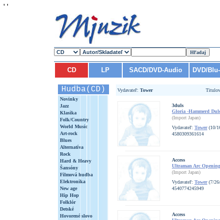
'
'
CD
LP
SACD/DVD-Audio
DVD/Blu
Hudba(CD)
Vydavateľ:
Tower
Titulo
Novinky
3duls
Jazz
Gloria -Hammerd Dul
Klasika
(Import Japan)
Folk/Country
World Music
Vydavateľ:
Tower
(10/1
Art-rock
4580309361614
Blues
Alternatíva
Rock
Access
Hard & Heavy
Ultraman Arc Opening
Šansóny
(Import Japan)
Filmová hudba
Elektronika
Vydavateľ:
Tower
(7/26
New age
4540774245949
Hip Hop
Folklór
Detské
Access
Hovorené slovo