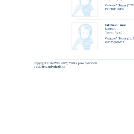
Vydavateľ:
Tower
(7/26
4997184190497
Takahashi Yusei
Rapport
(Import Japan)
Vydavateľ:
Tower
(11. 6
4582530660627
Copyright © RebWeb 2002; Všetky práva vyhradené
e-mail:
forum@mjuzik.sk