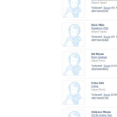
(Import Japan)
Vydavateľ:
Tower
(10. 4
4997184192392
Davis Miles
Hamburg 1991
(Import Japan)
Vydavateľ:
Tower
(10. 4
4997184192408
Def Rhyme
Party Anthem
(Japan Press)
Vydavateľ:
Tower
(1/22
4582500638052
Erina Ishii
Leben
(Japan Press)
Vydavateľ:
Tower
(5/30
4997184201780
Ichikawa Misuzu
I'll Be Seeing You