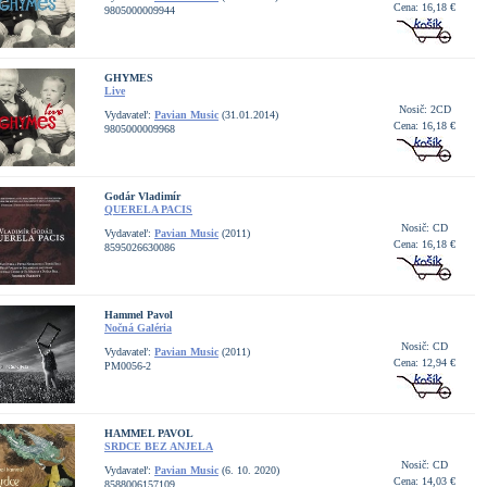
Cena: 16,18 €
9805000009944
GHYMES
Live
Nosič: 2CD
Vydavateľ:
Pavian Music
(31.01.2014)
Cena: 16,18 €
9805000009968
Godár Vladimír
QUERELA PACIS
Nosič: CD
Vydavateľ:
Pavian Music
(2011)
Cena: 16,18 €
8595026630086
Hammel Pavol
Nočná Galéria
Nosič: CD
Vydavateľ:
Pavian Music
(2011)
Cena: 12,94 €
PM0056-2
HAMMEL PAVOL
SRDCE BEZ ANJELA
Nosič: CD
Vydavateľ:
Pavian Music
(6. 10. 2020)
Cena: 14,03 €
8588006157109