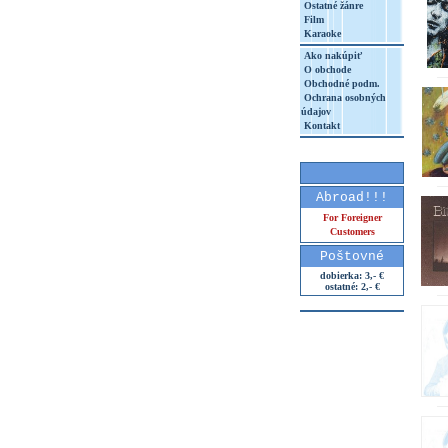
Ostatné žánre
Film
Karaoke
Ako nakúpiť
O obchode
Obchodné podm.
Ochrana osobných
údajov
Kontakt
Abroad!!!
For Foreigner
Customers
Poštovné
dobierka: 3,- €
ostatné: 2,- €