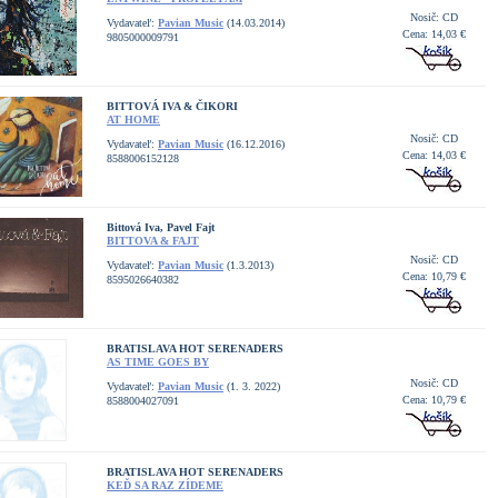
Nosič: CD
Vydavateľ:
Pavian Music
(14.03.2014)
Cena: 14,03 €
9805000009791
BITTOVÁ IVA & ČIKORI
AT HOME
Nosič: CD
Vydavateľ:
Pavian Music
(16.12.2016)
Cena: 14,03 €
8588006152128
Bittová Iva, Pavel Fajt
BITTOVA & FAJT
Nosič: CD
Vydavateľ:
Pavian Music
(1.3.2013)
Cena: 10,79 €
8595026640382
BRATISLAVA HOT SERENADERS
AS TIME GOES BY
Nosič: CD
Vydavateľ:
Pavian Music
(1. 3. 2022)
Cena: 10,79 €
8588004027091
BRATISLAVA HOT SERENADERS
KEĎ SA RAZ ZÍDEME