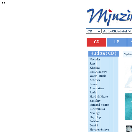
'
'
CD
LP
Hudba(CD)
Vydav
Novinky
Jazz
Klasika
Folk/Country
World Music
Art-rock
Blues
Alternatíva
Rock
Hard & Heavy
Šansóny
Filmová hudba
Elektronika
New age
Hip Hop
Folklór
Detské
Hovorené slovo