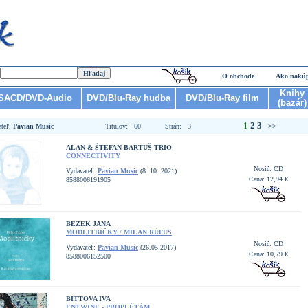
O obchode
Ako nakú
Knihy
SACD/DVD-Audio
DVD/Blu-Ray hudba
DVD/Blu-Ray film
(bazár)
1
2
3
ateľ:
Pavian Music
Titulov: 60
Strán: 3
>>
ALAN & ŠTEFAN BARTUŠ TRIO
CONNECTIVITY
Nosič: CD
Vydavateľ:
Pavian Music
(8. 10. 2021)
Cena: 12,94 €
8588006191905
BEZEK JANA
MODLITBIČKY / MILAN RÚFUS
Nosič: CD
Vydavateľ:
Pavian Music
(26.05.2017)
Cena: 10,79 €
8588006152500
BITTOVA IVA
ENTWINE - PROPLÉTÁM