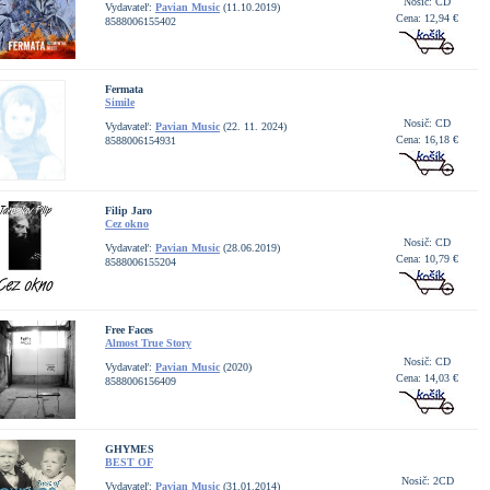
Nosič: CD
Vydavateľ:
Pavian Music
(11.10.2019)
Cena: 12,94 €
8588006155402
Fermata
Simile
Nosič: CD
Vydavateľ:
Pavian Music
(22. 11. 2024)
Cena: 16,18 €
8588006154931
Filip Jaro
Cez okno
Nosič: CD
Vydavateľ:
Pavian Music
(28.06.2019)
Cena: 10,79 €
8588006155204
Free Faces
Almost True Story
Nosič: CD
Vydavateľ:
Pavian Music
(2020)
Cena: 14,03 €
8588006156409
GHYMES
BEST OF
Nosič: 2CD
Vydavateľ:
Pavian Music
(31.01.2014)