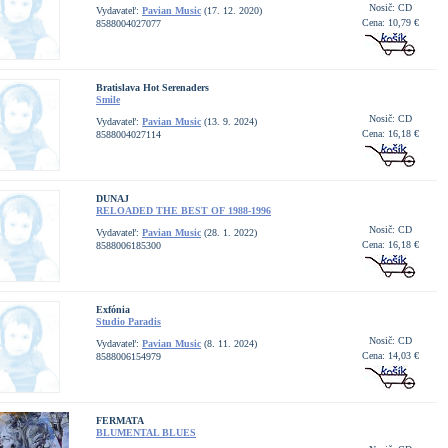
Nosič: CD
Vydavateľ:
Pavian Music
(17. 12. 2020)
Cena: 10,79 €
8588004027077
Bratislava Hot Serenaders
Smile
Nosič: CD
Vydavateľ:
Pavian Music
(13. 9. 2024)
Cena: 16,18 €
8588004027114
DUNAJ
RELOADED THE BEST OF 1988-1996
Nosič: CD
Vydavateľ:
Pavian Music
(28. 1. 2022)
Cena: 16,18 €
8588006185300
Exfónia
Studio Paradis
Nosič: CD
Vydavateľ:
Pavian Music
(8. 11. 2024)
Cena: 14,03 €
8588006154979
FERMATA
BLUMENTAL BLUES