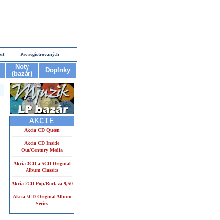
piť
Pre registrovaných
Noty
Doplnky
(bazár)
AKCIE
Akcia CD Queen
Akcia CD Inside
Out/Century Media
Akcia 3CD a 5CD Original
Album Classics
Akcia 2CD Pop/Rock za 9,50
Akcia 5CD Original Album
Series