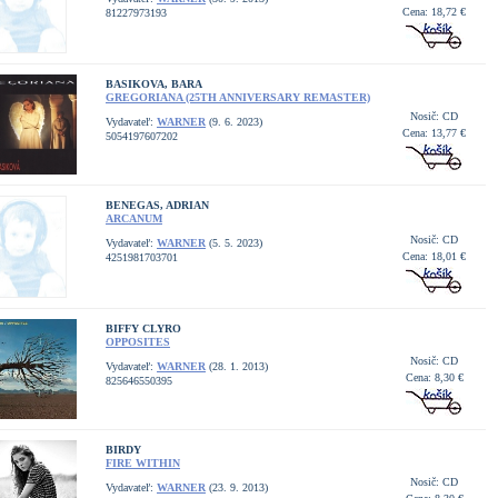
Cena: 18,72 €
81227973193
BASIKOVA, BARA
GREGORIANA (25TH ANNIVERSARY REMASTER)
Nosič: CD
Vydavateľ:
WARNER
(9. 6. 2023)
Cena: 13,77 €
5054197607202
BENEGAS, ADRIAN
ARCANUM
Nosič: CD
Vydavateľ:
WARNER
(5. 5. 2023)
Cena: 18,01 €
4251981703701
BIFFY CLYRO
OPPOSITES
Nosič: CD
Vydavateľ:
WARNER
(28. 1. 2013)
Cena: 8,30 €
825646550395
BIRDY
FIRE WITHIN
Nosič: CD
Vydavateľ:
WARNER
(23. 9. 2013)