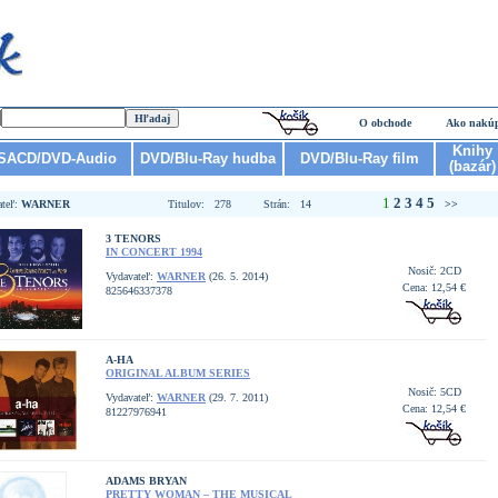
O obchode
Ako nakú
Knihy
SACD/DVD-Audio
DVD/Blu-Ray hudba
DVD/Blu-Ray film
(bazár)
1
2
3
4
5
ateľ:
WARNER
Titulov: 278
Strán: 14
>>
3 TENORS
IN CONCERT 1994
Nosič: 2CD
Vydavateľ:
WARNER
(26. 5. 2014)
Cena: 12,54 €
825646337378
A-HA
ORIGINAL ALBUM SERIES
Nosič: 5CD
Vydavateľ:
WARNER
(29. 7. 2011)
Cena: 12,54 €
81227976941
ADAMS BRYAN
PRETTY WOMAN – THE MUSICAL