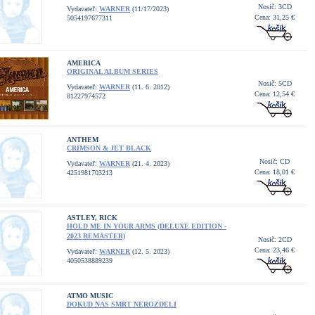
Nosič: 3CD
Vydavateľ:
WARNER
(11/17/2023)
Cena: 31,25 €
5054197677311
AMERICA
ORIGINAL ALBUM SERIES
Nosič: 5CD
Vydavateľ:
WARNER
(11. 6. 2012)
Cena: 12,54 €
81227974572
ANTHEM
CRIMSON & JET BLACK
Nosič: CD
Vydavateľ:
WARNER
(21. 4. 2023)
Cena: 18,01 €
4251981703213
ASTLEY, RICK
HOLD ME IN YOUR ARMS (DELUXE EDITION -
2023 REMASTER)
Nosič: 2CD
Cena: 23,46 €
Vydavateľ:
WARNER
(12. 5. 2023)
4050538889239
ATMO MUSIC
DOKUD NAS SMRT NEROZDELI