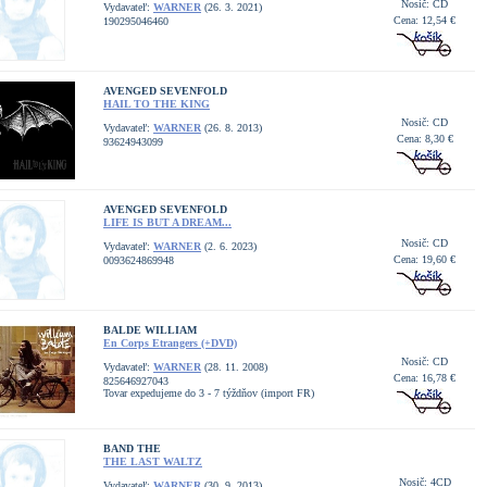
Nosič: CD
Vydavateľ:
WARNER
(26. 3. 2021)
Cena: 12,54 €
190295046460
AVENGED SEVENFOLD
HAIL TO THE KING
Nosič: CD
Vydavateľ:
WARNER
(26. 8. 2013)
Cena: 8,30 €
93624943099
AVENGED SEVENFOLD
LIFE IS BUT A DREAM...
Nosič: CD
Vydavateľ:
WARNER
(2. 6. 2023)
Cena: 19,60 €
0093624869948
BALDE WILLIAM
En Corps Etrangers (+DVD)
Nosič: CD
Vydavateľ:
WARNER
(28. 11. 2008)
Cena: 16,78 €
825646927043
Tovar expedujeme do 3 - 7 týždňov (import FR)
BAND THE
THE LAST WALTZ
Nosič: 4CD
Vydavateľ:
WARNER
(30. 9. 2013)