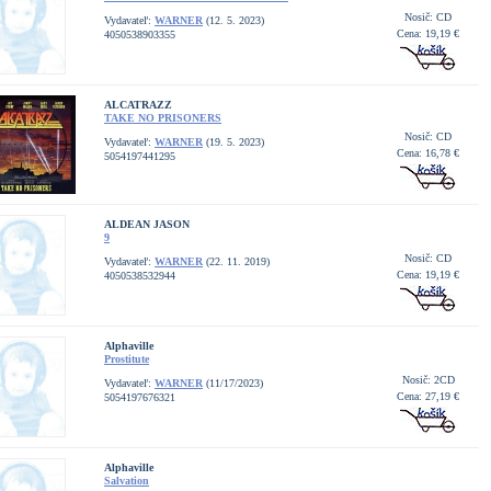
Nosič: CD
Vydavateľ:
WARNER
(12. 5. 2023)
Cena: 19,19 €
4050538903355
ALCATRAZZ
TAKE NO PRISONERS
Nosič: CD
Vydavateľ:
WARNER
(19. 5. 2023)
Cena: 16,78 €
5054197441295
ALDEAN JASON
9
Nosič: CD
Vydavateľ:
WARNER
(22. 11. 2019)
Cena: 19,19 €
4050538532944
Alphaville
Prostitute
Nosič: 2CD
Vydavateľ:
WARNER
(11/17/2023)
Cena: 27,19 €
5054197676321
Alphaville
Salvation