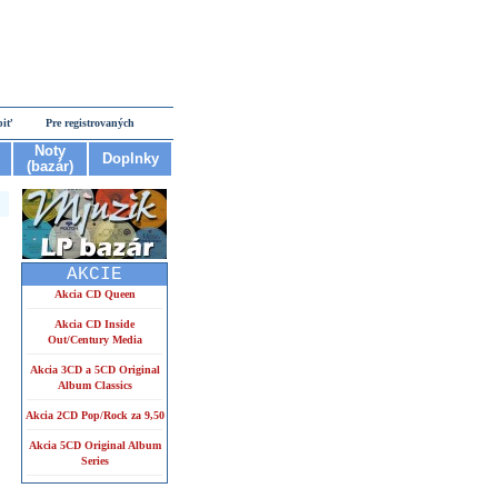
piť
Pre registrovaných
Noty
Doplnky
(bazár)
AKCIE
Akcia CD Queen
Akcia CD Inside
Out/Century Media
Akcia 3CD a 5CD Original
Album Classics
Akcia 2CD Pop/Rock za 9,50
Akcia 5CD Original Album
Series