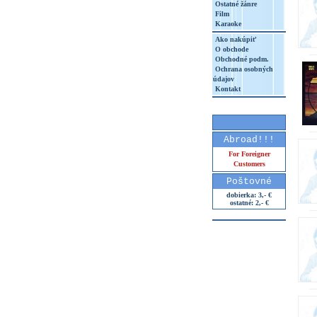
Ostatné žánre
Film
Karaoke
Ako nakúpiť
O obchode
Obchodné podm.
Ochrana osobných
údajov
Kontakt
Abroad!!!
For Foreigner
Customers
Poštovné
dobierka: 3,- €
ostatné: 2,- €