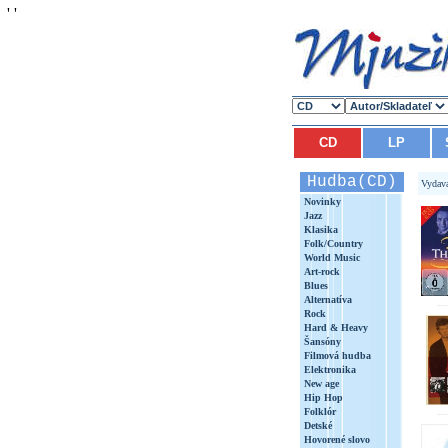
'
'
CD
LP
Hudba(CD)
Vydav
Novinky
Jazz
Klasika
Folk/Country
World Music
Art-rock
Blues
Alternatíva
Rock
Hard & Heavy
Šansóny
Filmová hudba
Elektronika
New age
Hip Hop
Folklór
Detské
Hovorené slovo