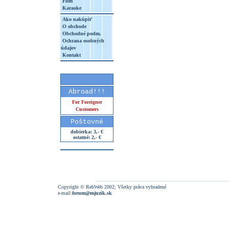
Film
Karaoke
Ako nakúpiť
O obchode
Obchodné podm.
Ochrana osobných
údajov
Kontakt
Abroad!!!
For Foreigner
Customers
Poštovné
dobierka: 3,- €
ostatné: 2,- €
Copyright © RebWeb 2002; Všetky práva vyhradené
e-mail:
forum@mjuzik.sk