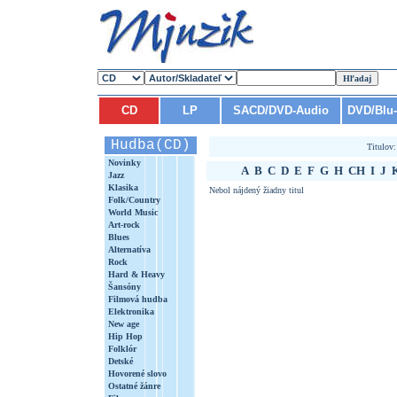
CD
LP
SACD/DVD-Audio
DVD/Blu
Hudba(CD)
Titulov
Novinky
A
B
C
D
E
F
G
H
CH
I
J
Jazz
Klasika
Nebol nájdený žiadny titul
Folk/Country
World Music
Art-rock
Blues
Alternatíva
Rock
Hard & Heavy
Šansóny
Filmová hudba
Elektronika
New age
Hip Hop
Folklór
Detské
Hovorené slovo
Ostatné žánre