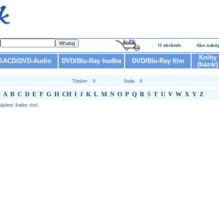
O obchode
Ako nakú
Knihy
SACD/DVD-Audio
DVD/Blu-Ray hudba
DVD/Blu-Ray film
(bazár)
Titulov: 0
Strán: 0
A
B
C
D
E
F
G
H
CH
I
J
K
L
M
N
O
P
Q
R
S
T
U
V
W
X
Y
Z
ájdený žiadny titul