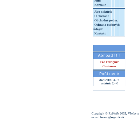
Film
Karaoke
Ako nakúpiť
O obchode
Obchodné podm.
Ochrana osobných
údajov
Kontakt
Abroad!!!
For Foreigner
Customers
Poštovné
dobierka: 3,- €
ostatné: 2,- €
Copyright © RebWeb 2002; Všetky p
e-mail:
forum@mjuzik.sk