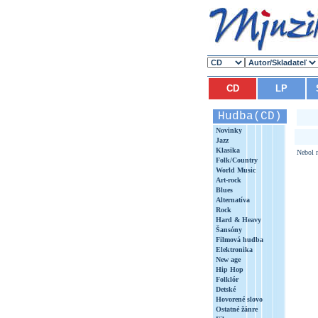
CD
LP
Hudba(CD)
Novinky
Jazz
Klasika
Nebol n
Folk/Country
World Music
Art-rock
Blues
Alternatíva
Rock
Hard & Heavy
Šansóny
Filmová hudba
Elektronika
New age
Hip Hop
Folklór
Detské
Hovorené slovo
Ostatné žánre