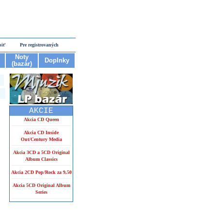
piť
Pre registrovaných
Noty
Doplnky
(bazár)
AKCIE
Akcia CD Queen
Akcia CD Inside
Out/Century Media
Akcia 3CD a 5CD Original
Album Classics
Akcia 2CD Pop/Rock za 9,50
Akcia 5CD Original Album
Series