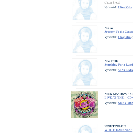
(Japan Press)
Vydavateľ:
Ultra Vybe
Nektar
Journey To the Center
Vydavateľ:
Cleopatra
(
New Trolls
Searching For a Land
Vydavateľ:
VINYL M
NICK MASON'S SA
LIVE AT THE.. -CD
Vydavateľ:
SONY MU
NIGHTINGALE
WHITE DARKNESS