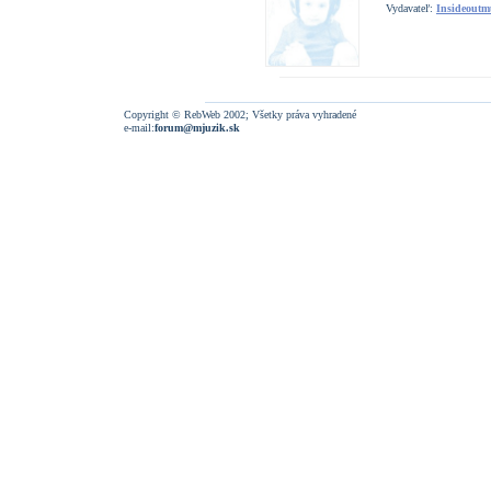
Vydavateľ:
Insideoutm
Copyright © RebWeb 2002; Všetky práva vyhradené
e-mail:
forum@mjuzik.sk