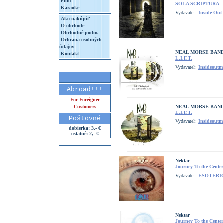
Film
SOLA SCRIPTURA
Karaoke
Vydavateľ:
Inside Out
Ako nakúpiť
O obchode
Obchodné podm.
Ochrana osobných
údajov
NEAL MORSE BAN
Kontakt
L.I.F.T.
Vydavateľ:
Insideoutm
Abroad!!!
For Foreigner
Customers
NEAL MORSE BAN
L.I.F.T.
Poštovné
Vydavateľ:
Insideoutm
dobierka: 3,- €
ostatné: 2,- €
Nektar
Journey To the Center
Vydavateľ:
ESOTERI
Nektar
Journey To the Center