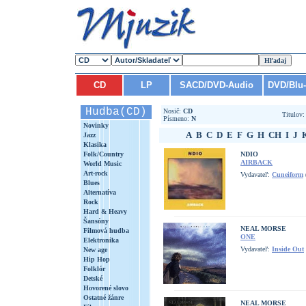
CD
LP
SACD/DVD-Audio
DVD/Blu
Hudba(CD)
Nosič:
CD
Titulov
Písmeno:
N
Novinky
A
B
C
D
E
F
G
H
CH
I
J
Jazz
Klasika
Folk/Country
NDIO
AIRBACK
World Music
Art-rock
Vydavateľ:
Cuneiform
Blues
Alternatíva
Rock
Hard & Heavy
Šansóny
NEAL MORSE
Filmová hudba
ONE
Elektronika
Vydavateľ:
Inside Out
New age
Hip Hop
Folklór
Detské
Hovorené slovo
Ostatné žánre
NEAL MORSE