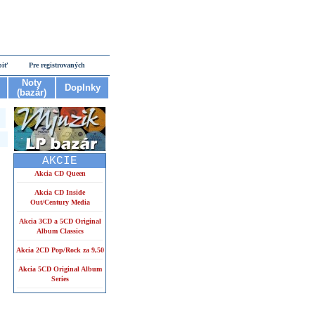
piť
Pre registrovaných
Noty
Doplnky
(bazár)
AKCIE
Akcia CD Queen
Akcia CD Inside
Out/Century Media
Akcia 3CD a 5CD Original
Album Classics
Akcia 2CD Pop/Rock za 9,50
Akcia 5CD Original Album
Series