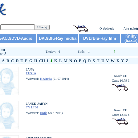
O obchode
Ako nakú
Knihy
SACD/DVD-Audio
DVD/Blu-Ray hudba
DVD/Blu-Ray film
(bazár)
:
CD
1
Titulov: 6
Strán: 1
no:
J
A
B
C
D
E
F
G
H
CH
I
J
K
L
M
N
O
P
Q
R
S
T
U
V
W
X
Y
Z
JANA
CESTA
Nosič: CD
Vydavateľ:
Hevhetia
(01.07.2014)
Cena: 10,79 €
JANEK JARYN
TY LIDI
Nosič: CD
Vydavateľ:
Indis
(29.4.2011)
Cena: 12,85 €
Janel and Anthony