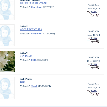
New Moon In the Evil Age
Nosič: 2CD
Vydavateľ:
Cuneiform
(9/27/2024)
Cena: 33,87 €
JAPAN
ADOLESCENT SEX
Nosič: CD
Vydavateľ:
Sony/BMG
(11.9.2006)
Cena: 10,42 €
JAPAN
TIN DRUM
Nosič: CD
Vydavateľ:
EMI
(29.5.2006)
Cena: 8,52 €
Jeck Philip
Rpm
Nosič: 2CD
Vydavateľ:
Touch
(11/15/2024)
Cena: 24,92 €