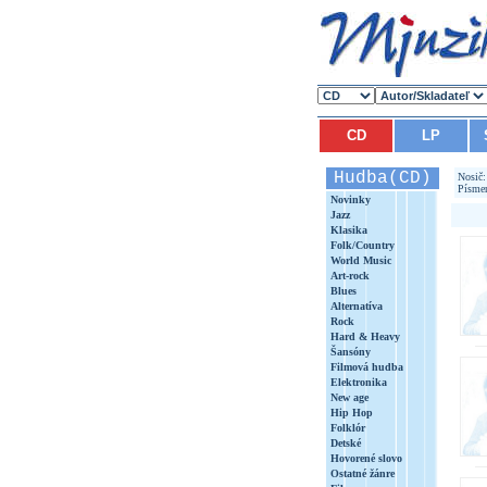
CD
LP
Hudba(CD)
Nosič
Písme
Novinky
Jazz
Klasika
Folk/Country
World Music
Art-rock
Blues
Alternatíva
Rock
Hard & Heavy
Šansóny
Filmová hudba
Elektronika
New age
Hip Hop
Folklór
Detské
Hovorené slovo
Ostatné žánre