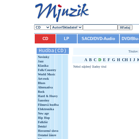
CD
LP
SACD/DVD-Audio
DVD/Blu
Hudba(CD)
Titulov
Novinky
A
B
C
D
E
F
G
H
CH
I
J
Jazz
Klasika
Nebol nájdený žiadny titul
Folk/Country
World Music
Art-rock
Blues
Alternatíva
Rock
Hard & Heavy
Šansóny
Filmová hudba
Elektronika
New age
Hip Hop
Folklór
Detské
Hovorené slovo
Ostatné žánre