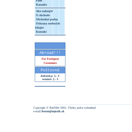
Film
Karaoke
Ako nakúpiť
O obchode
Obchodné podm.
Ochrana osobných
údajov
Kontakt
Abroad!!!
For Foreigner
Customers
Poštovné
dobierka: 3,- €
ostatné: 2,- €
Copyright © RebWeb 2002; Všetky práva vyhradené
e-mail:
forum@mjuzik.sk