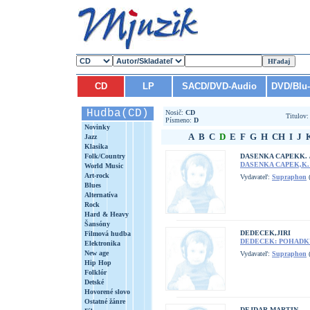
CD
LP
SACD/DVD-Audio
DVD/Blu
Hudba(CD)
Nosič:
CD
Titulov
Písmeno:
D
Novinky
A
B
C
D
E
F
G
H
CH
I
J
Jazz
Klasika
Folk/Country
DASENKA CAPEKK. 
DASENKA CAPEK,K.
World Music
Art-rock
Vydavateľ:
Supraphon
(
Blues
Alternatíva
Rock
Hard & Heavy
Šansóny
DEDECEK,JIRI
Filmová hudba
DEDECEK: POHADKY
Elektronika
New age
Vydavateľ:
Supraphon
(
Hip Hop
Folklór
Detské
Hovorené slovo
Ostatné žánre
DEJDAR MARTIN