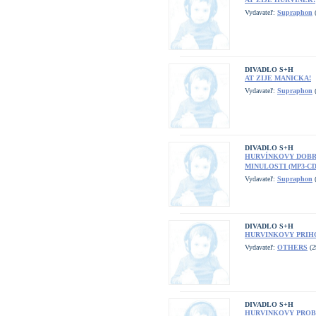
Vydavateľ:
Supraphon
(
DIVADLO S+H
AT ZIJE MANICKA!
Vydavateľ:
Supraphon
(
DIVADLO S+H
HURVÍNKOVY DOBR
MINULOSTI (MP3-CD
Vydavateľ:
Supraphon
(
DIVADLO S+H
HURVINKOVY PRIHO
Vydavateľ:
OTHERS
(2
DIVADLO S+H
HURVINKOVY PROB