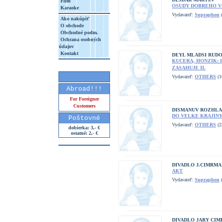
Film
OSUDY DOBREHO VO
Karaoke
Vydavateľ:
Supraphon
(
Ako nakúpiť
O obchode
Obchodné podm.
Ochrana osobných
údajov
Kontakt
DEYL MLADSI RUDO
KUCERA, HONZIK: 
ZASAHUJE II.
Vydavateľ:
OTHERS
(1
Abroad!!!
For Foreigner
Customers
DISMANUV ROZHLA
DO VELKE KRAJIN
Poštovné
Vydavateľ:
OTHERS
(2
dobierka: 3,- €
ostatné: 2,- €
DIVADLO J.CIMRM
AKT
Vydavateľ:
Supraphon
(
DIVADLO JARY CI