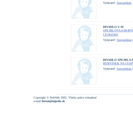
Vydavateľ:
Supraphon
DIVADLO S+H
SPEJBLOVA A HURV
CESKEHO
Vydavateľ:
Supraphon
(
DIVADLO SPEJBLA 
HURVÍNEK NA STOPĚ
Vydavateľ:
Supraphon
(
Copyright © RebWeb 2002; Všetky práva vyhradené
e-mail:
forum@mjuzik.sk