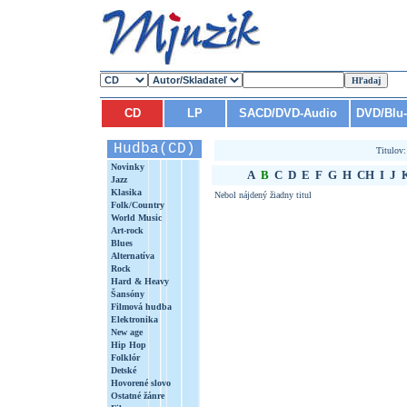
CD
LP
SACD/DVD-Audio
DVD/Blu
Hudba(CD)
Titulov
Novinky
A
B
C
D
E
F
G
H
CH
I
J
Jazz
Klasika
Nebol nájdený žiadny titul
Folk/Country
World Music
Art-rock
Blues
Alternatíva
Rock
Hard & Heavy
Šansóny
Filmová hudba
Elektronika
New age
Hip Hop
Folklór
Detské
Hovorené slovo
Ostatné žánre