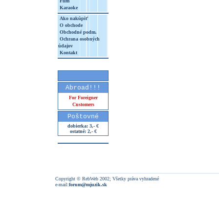
Film
Karaoke
Ako nakúpiť
O obchode
Obchodné podm.
Ochrana osobných
údajov
Kontakt
Abroad!!!
For Foreigner
Customers
Poštovné
dobierka: 3,- €
ostatné: 2,- €
Copyright © RebWeb 2002; Všetky práva vyhradené
e-mail:
forum@mjuzik.sk