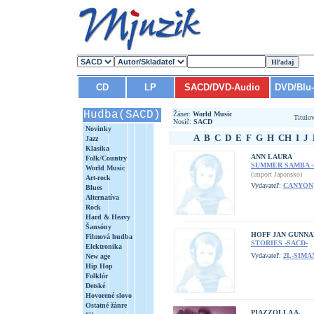
CD
LP
SACD/DVD-Audio
DVD/Blu
Hudba(SACD)
Žáner:
World Music
Titulo
Nosič:
SACD
Novinky
A
B
C
D
E
F
G
H
CH
I
J
Jazz
Klasika
ANN LAURA
Folk/Country
SUMMER SAMBA -
World Music
(import Japonsko)
Art-rock
Vydavateľ:
CANYON
Blues
Alternatíva
Rock
Hard & Heavy
Šansóny
HOFF JAN GUNNA
Filmová hudba
STORIES -SACD-
Elektronika
Vydavateľ:
2L-SIMA
New age
Hip Hop
Folklór
Detské
Hovorené slovo
Ostatné žánre
PIAZZOLLA A.