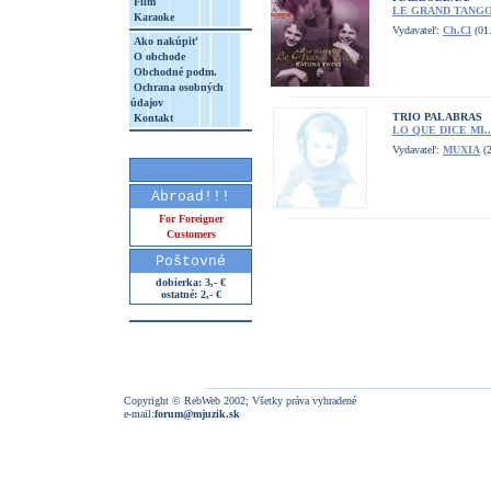
Film
LE GRAND TANGO
Karaoke
Vydavateľ:
Ch.Cl
(01
Ako nakúpiť
O obchode
Obchodné podm.
Ochrana osobných
údajov
TRIO PALABRAS
Kontakt
LO QUE DICE MI..
Vydavateľ:
MUXIA
(2
Abroad!!!
For Foreigner
Customers
Poštovné
dobierka: 3,- €
ostatné: 2,- €
Copyright © RebWeb 2002; Všetky práva vyhradené
e-mail:
forum@mjuzik.sk