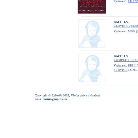
Vydavateľ:
CHANN
BACH J.S.
CLAVIER-UBUNG 
Vydavateľ:
MDG
(
BACH J.S.
COMPLETE SACR
Vydavateľ:
BELL
SERVICE
(23.03.
Copyright © RebWeb 2002; Všetky práva vyhradené
e-mail:
forum@mjuzik.sk