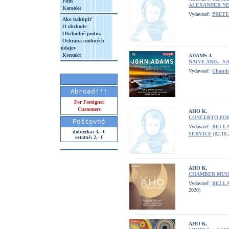
Film
ALEXANDER NEV
Karaoke
Vydavateľ:
PREFE
Ako nakúpiť
O obchode
Obchodné podm.
Ochrana osobných
údajov
Kontakt
ADAMS J.
NAIVE AND.. -S
Vydavateľ:
Chand
Abroad!!!
For Foreigner
Customers
AHO K.
CONCERTO FOR.
Poštovné
Vydavateľ:
BELL
dobierka: 3,- €
SERVICE
(02.10.
ostatné: 2,- €
AHO K.
CHAMBER MUSI
Vydavateľ:
BELLA
2020)
AHO K.