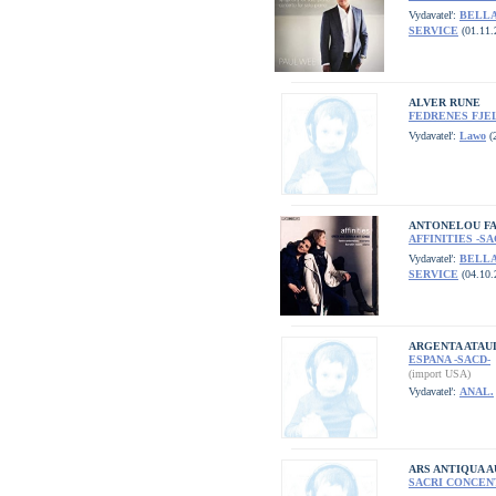
Vydavateľ:
BELL
SERVICE
(01.11.
ALVER RUNE
FEDRENES FJEL
Vydavateľ:
Lawo
(
ANTONELOU FA
AFFINITIES -SA
Vydavateľ:
BELL
SERVICE
(04.10.
ARGENTA ATAU
ESPANA -SACD-
(import USA)
Vydavateľ:
ANAL.
ARS ANTIQUA A
SACRI CONCENT