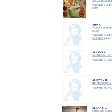
SIEIDI &.. -SAC
Vydavateľ:
BELLA
2020)
AHO K.
WORKS FOR SO
(NLD)
Vydavateľ:
BELL
SERVICE
(30.01.
ALBRICI V.
SACRED MUSIC.
Vydavateľ:
COVI
ALFEYEV H.
DE PROFUNDIS 
Vydavateľ:
Pe.To
(
ALKAN C.V.
CONCERTO AND.