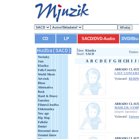
CD
LP
SACD/DVD-Audio
DVD/Blu
Hudba(SACD)
Žáner:
Klasika
Titulo
Nosič:
SACD
Novinky
A
B
C
D
E
F
G
H
CH
I
J
Jazz
Klasika
ABBADO CLAU
Folk/Country
LAST CONCERT
World Music
Art-rock
Vydavateľ:
BERP
Blues
Alternatíva
Rock
Hard & Heavy
Šansóny
ABBADO CLAU
Filmová hudba
MAHLER: SYMPH
Elektronika
(import Japonsko)
New age
Vydavateľ:
Univers
Hip Hop
Folklór
Detské
Hovorené slovo
Ostatné žánre
ABBADO CLAUD