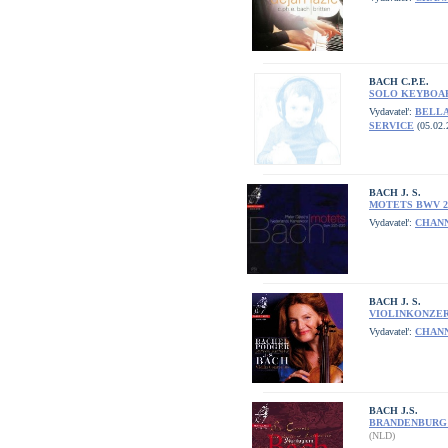
BACH C.P.E.
SOLO KEYBOARD
Vydavateľ:
BELL
SERVICE
(05.02.
BACH J. S.
MOTETS BWV 22
Vydavateľ:
CHANN
BACH J. S.
VIOLINKONZE
Vydavateľ:
CHANN
BACH J.S.
BRANDENBURG
(NLD)