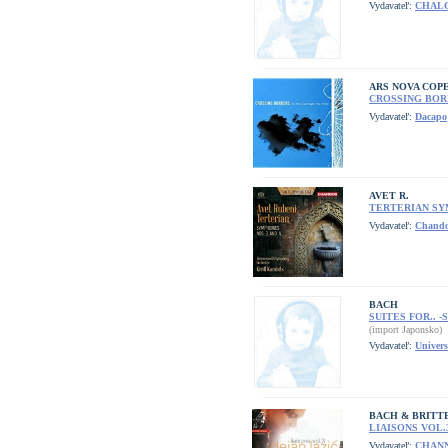
Vydavateľ:
CHAL
ARS NOVA COP
CROSSING BOR
Vydavateľ:
Dacapo
AVET R.
TERTERIAN SY
Vydavateľ:
Chand
BACH
SUITES FOR.. -
(import Japonsko)
Vydavateľ:
Univers
BACH & BRITT
LIAISONS VOL.
Vydavateľ:
CHANN