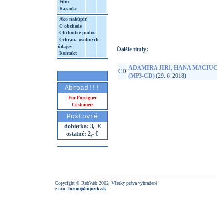
Film
Karaoke
http://www.google.sk/search?q=85902360
8&aq=t&rls=org.mozilla:sk:official&client=
Ako nakúpiť
O obchode
Obchodné podm.
Ochrana osobných
údajov
Ďalšie tituly:
Kontakt
ADAMIRA JIRI, HANA MACIUC
CD
(MP3-CD)
(29. 6. 2018)
Abroad!!!
For Foreigner
Customers
Poštovné
dobierka: 3,- €
ostatné: 2,- €
Copyright © RebWeb 2002; Všetky práva vyhradené
e-mail:
forum@mjuzik.sk