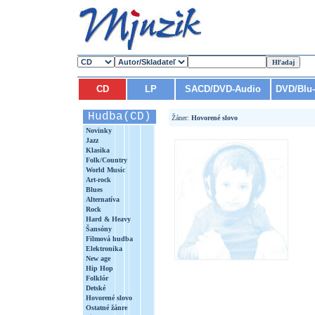
CD
LP
SACD/DVD-Audio
DVD/Blu
Hudba(CD)
Žáner:
Hovorené slovo
Novinky
Jazz
Klasika
Folk/Country
World Music
Art-rock
Blues
Alternatíva
Rock
Hard & Heavy
Šansóny
Filmová hudba
Elektronika
New age
Hip Hop
Folklór
Detské
Hovorené slovo
Ostatné žánre