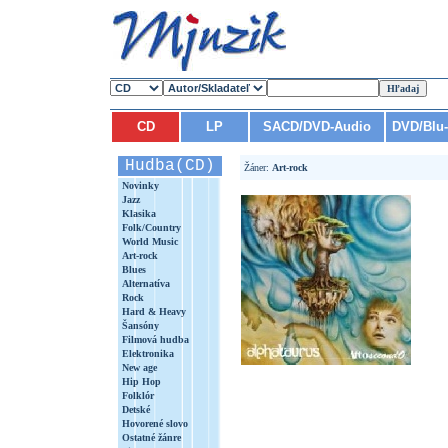
CD
LP
SACD/DVD-Audio
DVD/Blu
Hudba(CD)
Žáner:
Art-rock
Novinky
Jazz
Klasika
Folk/Country
World Music
Art-rock
Blues
Alternatíva
Rock
Hard & Heavy
Šansóny
Filmová hudba
Elektronika
New age
Hip Hop
Folklór
Detské
Hovorené slovo
Ostatné žánre