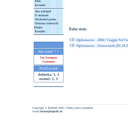
Film
Karaoke
http://www.google.sk/search?q=80161580
8&aq=t&rls=org.mozilla:sk:official&client=
Ako nakúpiť
O obchode
Obchodné podm.
Ochrana osobných
údajov
Ďalšie tituly:
Kontakt
CD
Alphataurus - 2084: Viaggio Nel Nu
CD
Alphataurus - Attosecondo
(01.10.2
Abroad!!!
For Foreigner
Customers
Poštovné
dobierka: 3,- €
ostatné: 2,- €
Copyright © RebWeb 2002; Všetky práva vyhradené
e-mail:
forum@mjuzik.sk