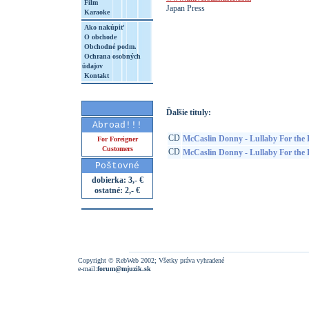
Film
Japan Press
Karaoke
Ako nakúpiť
O obchode
Obchodné podm.
Ochrana osobných
http://www.google.sk/search?q=49880317
údajov
8&aq=t&rls=org.mozilla:sk:official&client=
Kontakt
Ďalšie tituly:
Abroad!!!
CD
McCaslin Donny - Lullaby For the 
For Foreigner
Customers
CD
McCaslin Donny - Lullaby For the 
Poštovné
dobierka: 3,- €
ostatné: 2,- €
Copyright © RebWeb 2002; Všetky práva vyhradené
e-mail:
forum@mjuzik.sk