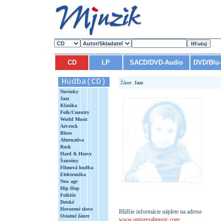
CD
LP
SACD/DVD-Audio
DVD/Blu
Hudba(CD)
Žáner:
Jazz
Novinky
Jazz
Klasika
Folk/Country
World Music
Art-rock
Blues
Alternatíva
Rock
Hard & Heavy
Šansóny
Filmová hudba
Elektronika
New age
Hip Hop
Folklór
Detské
Hovorené slovo
Bližšie informácie nájdete na adrese
Ostatné žánre
www.universalmusic.com