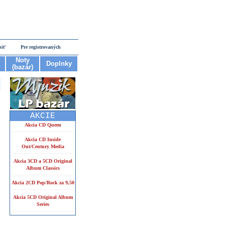
piť
Pre registrovaných
Noty
Doplnky
(bazár)
AKCIE
Akcia CD Queen
Akcia CD Inside
Out/Century Media
Akcia 3CD a 5CD Original
Album Classics
Akcia 2CD Pop/Rock za 9,50
Akcia 5CD Original Album
Series