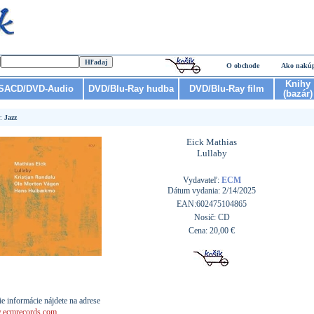
O obchode
Ako nakú
Knihy
SACD/DVD-Audio
DVD/Blu-Ray hudba
DVD/Blu-Ray film
(bazár)
r:
Jazz
Eick Mathias
Lullaby
Vydavateľ:
ECM
Dátum vydania: 2/14/2025
EAN:602475104865
Nosič: CD
Cena: 20,00 €
ie informácie nájdete na adrese
ecmrecords.com