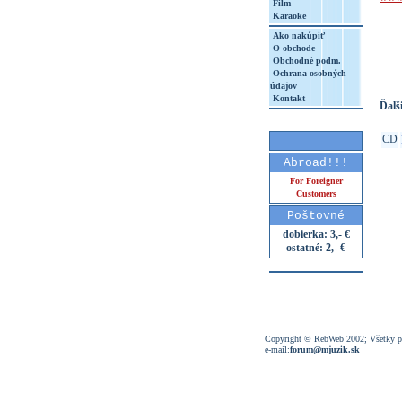
Film
Karaoke
http
Ako nakúpiť
8&aq=
O obchode
Obchodné podm.
Ochrana osobných
údajov
Kontakt
Ďalši
CD
Abroad!!!
For Foreigner
Customers
Poštovné
dobierka: 3,- €
ostatné: 2,- €
Copyright © RebWeb 2002; Všetky p
e-mail:
forum@mjuzik.sk