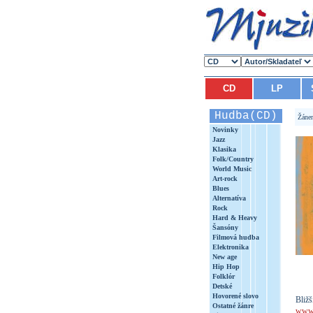
CD
LP
Hudba(CD)
Žáne
Novinky
Jazz
Klasika
Folk/Country
World Music
Art-rock
Blues
Alternatíva
Rock
Hard & Heavy
Šansóny
Filmová hudba
Elektronika
New age
Hip Hop
Folklór
Detské
Hovorené slovo
Bližš
Ostatné žánre
www.