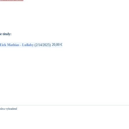
://www.google.sk/search?q=602475104865&ie=utf-8&oe=utf-
t&rls=org.mozilla:sk:official&client=firefox-a
e tituly:
20,00 €
Eick Mathias - Lullaby
(2/14/2025)
ráva vyhradené