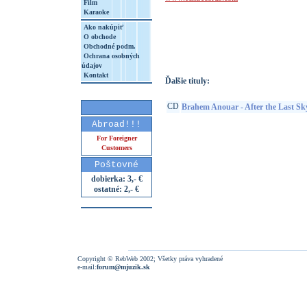
Film
Karaoke
http://www.google.sk/search?q=60247534
Ako nakúpiť
8&aq=t&rls=org.mozilla:sk:official&client=
O obchode
Obchodné podm.
Ochrana osobných
údajov
Kontakt
Ďalšie tituly:
CD
Brahem Anouar - After the Last Sk
Abroad!!!
For Foreigner
Customers
Poštovné
dobierka: 3,- €
ostatné: 2,- €
Copyright © RebWeb 2002; Všetky práva vyhradené
e-mail:
forum@mjuzik.sk