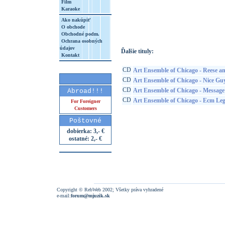
Film
Karaoke
http://www.google.sk/search?q=50607674
8&aq=t&rls=org.mozilla:sk:official&client=
Ako nakúpiť
O obchode
Obchodné podm.
Ochrana osobných
údajov
Ďalšie tituly:
Kontakt
CD
Art Ensemble of Chicago - Reese a
CD
Art Ensemble of Chicago - Nice Gu
CD
Art Ensemble of Chicago - Message
Abroad!!!
CD
Art Ensemble of Chicago - Ecm Leg
For Foreigner
Customers
Poštovné
dobierka: 3,- €
ostatné: 2,- €
Copyright © RebWeb 2002; Všetky práva vyhradené
e-mail:
forum@mjuzik.sk