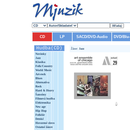
CD
LP
SACD/DVD-Audio
DVD/Blu
Hudba(CD)
Žáner:
Jazz
Novinky
Jazz
Klasika
Folk/Country
World Music
Art-rock
Blues
Alternatíva
Rock
Hard & Heavy
Šansóny
Filmová hudba
Elektronika
New age
Hip Hop
Folklór
Detské
Hovorené slovo
Ostatné žánre