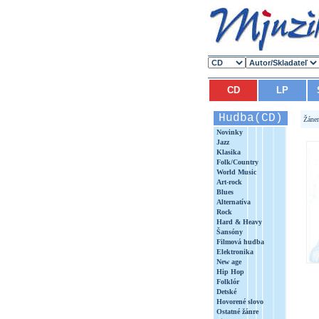
CD
LP
Hudba(CD)
Žáne
Novinky
Jazz
Klasika
Folk/Country
World Music
Art-rock
Blues
Alternatíva
Rock
Hard & Heavy
Šansóny
Filmová hudba
Elektronika
New age
Hip Hop
Folklór
Detské
Hovorené slovo
Ostatné žánre