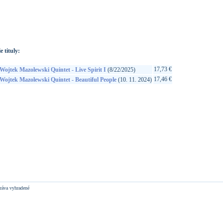
://www.google.sk/search?q=5908252861705&ie=utf-8&oe=utf-
t&rls=org.mozilla:sk:official&client=firefox-a
e tituly:
17,73 €
Wojtek Mazolewski Quintet - Live Spirit I
(8/22/2025)
17,46 €
Wojtek Mazolewski Quintet - Beautiful People
(10. 11. 2024)
ráva vyhradené