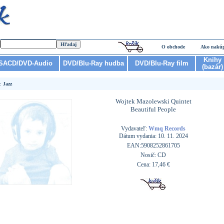
O obchode
Ako nakú
Knihy
SACD/DVD-Audio
DVD/Blu-Ray hudba
DVD/Blu-Ray film
(bazár)
r:
Jazz
Wojtek Mazolewski Quintet
Beautiful People
Vydavateľ:
Wmq Records
Dátum vydania: 10. 11. 2024
EAN:5908252861705
Nosič: CD
Cena: 17,46 €