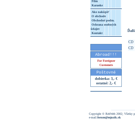
Film
Karaoke
http
8&aq=
Ako nakúpiť
O obchode
Obchodné podm.
Ochrana osobných
údajov
Ďalši
Kontakt
CD
CD
Abroad!!!
For Foreigner
Customers
Poštovné
dobierka: 3,- €
ostatné: 2,- €
Copyright © RebWeb 2002; Všetky p
e-mail:
forum@mjuzik.sk