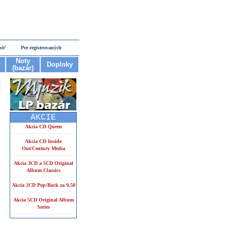
piť
Pre registrovaných
Noty
Doplnky
(bazár)
AKCIE
Akcia CD Queen
Akcia CD Inside
Out/Century Media
Akcia 3CD a 5CD Original
Album Classics
Akcia 2CD Pop/Rock za 9,50
Akcia 5CD Original Album
Series