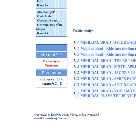
Film
Karaoke
http://www.google.sk/search?q=75597900
8&aq=t&rls=org.mozilla:sk:official&client=
Ako nakúpiť
O obchode
Obchodné podm.
Ochrana osobných
údajov
Ďalšie tituly:
Kontakt
CD
MEHLDAU BRAD - AFTER BACH
CD
Mehldau Brad - Ride Into the Sun
(
CD
Mehldau Brad - Ride Into the Sun
(
Abroad!!!
CD
MEHLDAU BRAD - THE ART OF
For Foreigner
Customers
CD
MEHLDAU BRAD - SUITE: APRIL
CD
Poštovné
MEHLDAU BRAD - JACOB'S L
CD
MEHLDAU BRAD - APRES FAU
dobierka: 3,- €
ostatné: 2,- €
CD
MEHLDAU BRAD - AFTER BACH
MEHLDAU BRAD - YOUR MOT
CD
MEHLDAU PLAYS THE BEATL
Copyright © RebWeb 2002; Všetky práva vyhradené
e-mail:
forum@mjuzik.sk