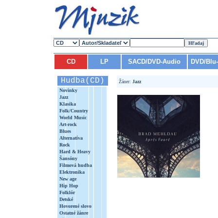
CD
LP
SACD/DVD-Audio
DVD/Blu
Hudba(CD)
Žáner:
Jazz
Novinky
Jazz
Klasika
Folk/Country
World Music
Art-rock
Blues
Alternatíva
Rock
Hard & Heavy
Šansóny
Filmová hudba
Elektronika
New age
Hip Hop
Folklór
Detské
Hovorené slovo
Ostatné žánre