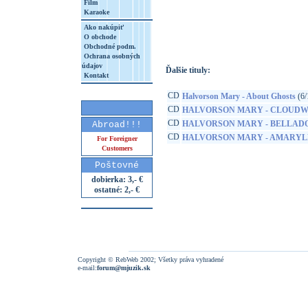
Film
Karaoke
http://www.google.sk/search?q=75597912
8&aq=t&rls=org.mozilla:sk:official&client=
Ako nakúpiť
O obchode
Obchodné podm.
Ochrana osobných
údajov
Ďalšie tituly:
Kontakt
CD
Halvorson Mary - About Ghosts
(6/
CD
HALVORSON MARY - CLOUD
CD
HALVORSON MARY - BELLAD
Abroad!!!
CD
HALVORSON MARY - AMARYL
For Foreigner
Customers
Poštovné
dobierka: 3,- €
ostatné: 2,- €
Copyright © RebWeb 2002; Všetky práva vyhradené
e-mail:
forum@mjuzik.sk