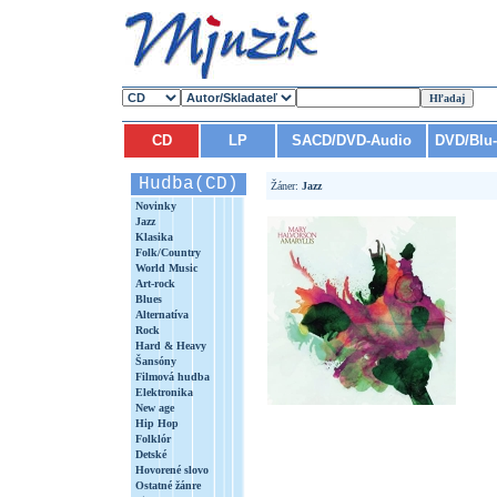
CD
LP
SACD/DVD-Audio
DVD/Blu
Hudba(CD)
Žáner:
Jazz
Novinky
Jazz
Klasika
Folk/Country
World Music
Art-rock
Blues
Alternatíva
Rock
Hard & Heavy
Šansóny
Filmová hudba
Elektronika
New age
Hip Hop
Folklór
Detské
Hovorené slovo
Ostatné žánre