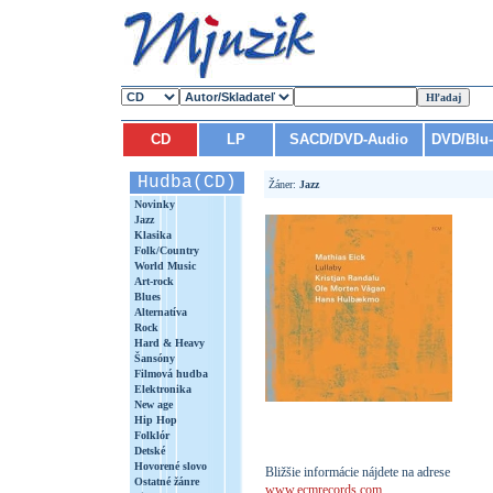
CD
LP
SACD/DVD-Audio
DVD/Blu
Hudba(CD)
Žáner:
Jazz
Novinky
Jazz
Klasika
Folk/Country
World Music
Art-rock
Blues
Alternatíva
Rock
Hard & Heavy
Šansóny
Filmová hudba
Elektronika
New age
Hip Hop
Folklór
Detské
Hovorené slovo
Bližšie informácie nájdete na adrese
Ostatné žánre
www.ecmrecords.com