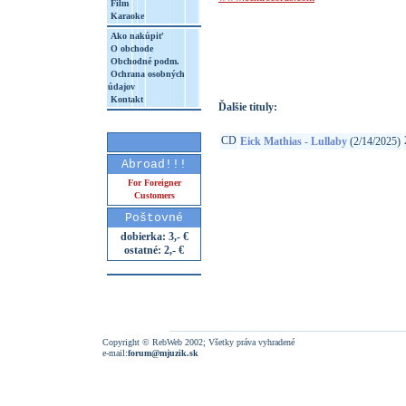
Film
Karaoke
http://www.google.sk/search?q=60247510
Ako nakúpiť
8&aq=t&rls=org.mozilla:sk:official&client=
O obchode
Obchodné podm.
Ochrana osobných
údajov
Kontakt
Ďalšie tituly:
CD
Eick Mathias - Lullaby
(2/14/2025)
Abroad!!!
For Foreigner
Customers
Poštovné
dobierka: 3,- €
ostatné: 2,- €
Copyright © RebWeb 2002; Všetky práva vyhradené
e-mail:
forum@mjuzik.sk